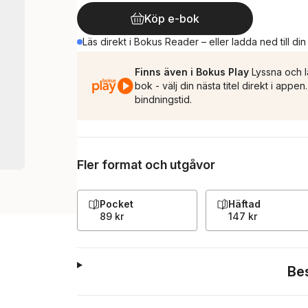
Köp e-bok
Läs direkt i Bokus Reader – eller ladda ned till di
Finns även i Bokus Play
Lyssna och l
bok - välj din nästa titel direkt i appe
bindningstid.
Fler format och utgåvor
Pocket
Häftad
89 kr
147 kr
Be