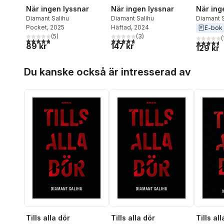
När ingen lyssnar
När ingen lyssnar
När ing
Diamant Salihu
Diamant Salihu
Diamant S
Pocket
, 2025
Häftad
, 2024
E-bok
(
5
)
(
3
)
(
4,8
utav 5 stjärnor. Totalt antal röster:
4,7
utav 5 stjärnor. Totalt antal röster:
4,6
utav 5 
89 kr
147 kr
129 kr
Hoppa över listan
Du kanske också är intresserad av
Tills al
Tills alla dör
Tills alla dör