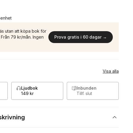
n enhet
äs utan att köpa bok för
n. Från 79 kr/mån. Ingen
Prova gratis i 60 dagar →
Visa alla
Ljudbok
Inbunden
149 kr
Tillf. slut
skrivning