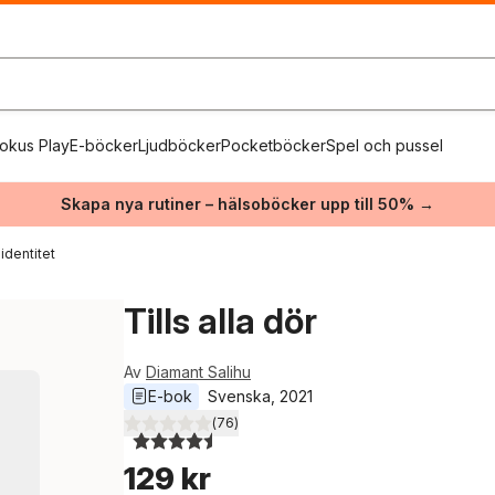
okus Play
E-böcker
Ljudböcker
Pocketböcker
Spel och pussel
Skapa nya rutiner – hälsoböcker upp till 50% →
identitet
Tills alla dör
Av
Diamant Salihu
E-bok
Svenska
, 
2021
(
76
)
4,5
utav 5 stjärnor. Totalt antal röster:
129 kr