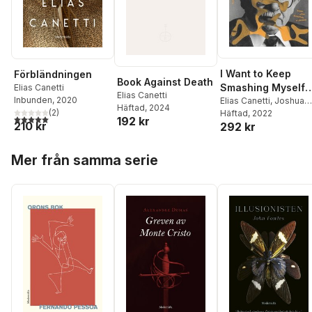
I Want to Keep
Förbländningen
Book Against Death
Smashing Myself
Elias Canetti
Elias Canetti
Inbunden
, 2020
Until I Am Whole
Elias Canetti
,
Joshua
Häftad
, 2024
(
2
)
Cohen
Häftad
, 2022
5,0
utav 5 stjärnor. Totalt antal röster:
192 kr
210 kr
292 kr
Hoppa över listan
Mer från samma serie