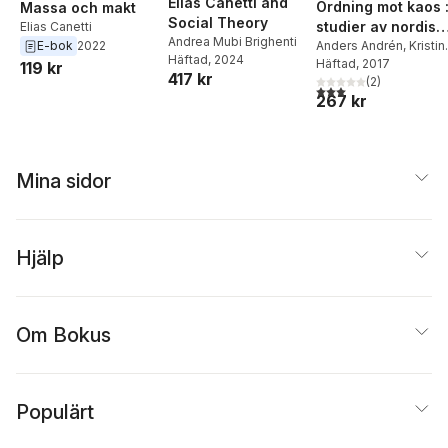
Elias Canetti and
Ordning mot kaos 
Massa och makt
Social Theory
studier av nordisk
Elias Canetti
Andrea Mubi Brighenti
förkristen
Anders Andrén
,
Kristin
E-bok
2022
Häftad
, 2024
Jennbert
Häftad
, 2017
,
Catharina
kosmologi
119 kr
417 kr
Raudvere
(
2
)
3,0
utav 5 stjärnor. Tota
267 kr
Mina sidor
Hjälp
Om Bokus
Populärt