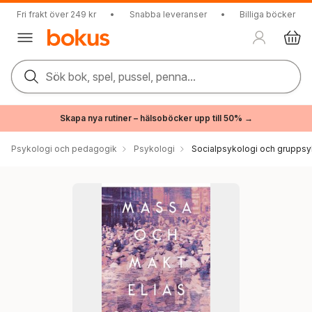
Fri frakt över 249 kr
•
Snabba leveranser
•
Billiga böcker
Sök bok, spel, pussel, penna...
Skapa nya rutiner – hälsoböcker upp till 50% →
Psykologi och pedagogik
Psykologi
Socialpsykologi och gruppsy