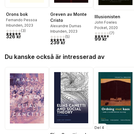
Orons bok
Greven av Monte
Illusionisten
Fernando Pessoa
Cristo
John Fowles
Inbunden
, 2023
Alexandre Dumas
Pocket
, 2020
(
3
)
Inbunden
, 2023
5,0
utav 5 stjärnor. Totalt antal röster:
(
7
)
4,7
utav 5 stjärnor. Tota
326 kr
(
5
)
99 kr
4,8
utav 5 stjärnor. Totalt antal röster:
239 kr
Hoppa över listan
Du kanske också är intresserad av
Del 4