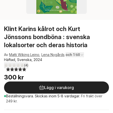
Klint Karins kålrot och Kurt
Jönssons bondböna : svenska
lokalsorter och deras historia
Av
Matti Wiking Leino
,
Lena Nygårds
och 1 till
Häftad, Svenska, 2024
(
4
)
5,0
utav 5 stjärnor. Totalt antal röster:
300 kr
Lägg i varukorg
Beställningsvara.
Skickas
inom 5-8 vardagar
.
Fri frakt över
249 kr.