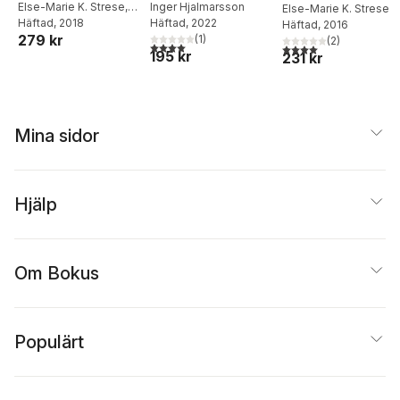
mångfald :
Else-Marie K. Strese
,
bärkraftigt
Inger Hjalmarsson
genbanken
Else-Marie K. Strese
Erik de Vahl
Häftad
, 2018
Häftad
, 2022
Häftad
, 2016
köksväxter i
kulturarv i
279 kr
(
1
)
(
2
)
Nationella
Nationella
4,0
utav 5 stjärnor. Totalt antal röster:
4,0
utav 5 stjärnor. Tota
195 kr
231 kr
genbanken
genbanken
Mina sidor
Hjälp
Om Bokus
Populärt