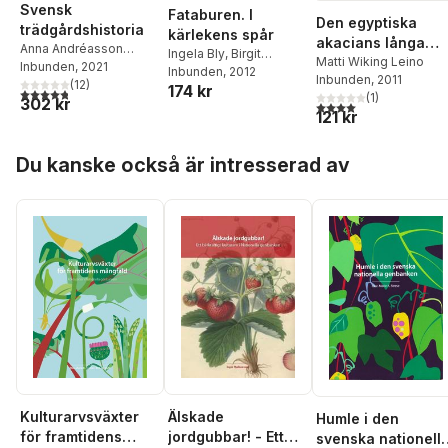
Svensk
Fataburen. I
Den egyptiska
trädgårdshistoria
kärlekens spår
akacians långa
Anna Andréasson
Ingela Bly
,
Birgit
dvala : om
Matti Wiking Leino
Sjögren
Inbunden
,
Jens
, 2021
Brånvall
Inbunden
,
Eva Dahlman
, 2012
,
Inbunden
, 2011
vetenskapsmanne
Heimdahl
(
12
,
Matti Wiking
)
174 kr
Sigrid Eklund Nyström
,
4,8
utav 5 stjärnor. Totalt antal röster:
(
1
)
302 kr
Oskar Sandahl oc
Leino
4,0
utav 5 stjärnor. Tota
Berit Eldvik
,
Jonas
121 kr
hans resa till
Engman
,
Christina
Egypten 1856
Hamnqvist
,
Jonas
Hoppa över listan
Du kanske också är intresserad av
Hedberg
,
Anna-Karin
Jobs Arnberg
,
Johan
Knutsson
,
Lena
Kättström Höök
,
Annikaa Peurell
,
Maria
Tornehave
,
Dan
Waldetoft
,
Leif Wallin
,
Christina Westergren
,
Matti Wiking Leino
Kulturarvsväxter
Älskade
Humle i den
för framtidens
jordgubbar! - Ett
svenska nationell