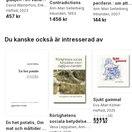
Contradictions
periferin : om att
till Malin Åkerström
David Wästerfors
,
Erika
Ann-Mari Sellerberg
vara
Ann-Mari Sellerberg
Andersson
Häftad
, 2023
,
Katarina
Inbunden
, 1993
Inbunden
, 2007
funktionshindrad
457 kr
Jacobsson
,
Veronika
1 456 kr
144 kr
kvinna i idrotten
Burcar Alm
,
Liv Finstad
,
Lisa Flower
,
Jerzy
Sarnecki
,
Sven-Åke
Hoppa över listan
Lindgren
,
Henrik Tham
,
Du kanske också är intresserad av
Karin Aronsson
,
Erik
Hannerz
,
Hanna Sahlin
Lilja
,
Ingrid Sahlin
,
Goran Basic
,
Stina
Bergman Blix
,
Kristina
Göransson
,
Sébastien
Tutenges
,
Patrik Hall
,
Åsa Wettergren
,
Tove
Pettersson
,
Sara Eldén
,
Joakim Thelander
,
Ann-Mari Sellerberg
,
Sjukt gammal
Vesa Leppänen
,
Eva-Mari Köhler
Susanne Boethius
,
Häftad
, 2025
Anna Rypi
,
Christofer
Rörlighetens
(
4
)
Edling
,
Åsa Lundqvist
,
4,8
utav 5 stjärnor. Tota
327 kr
sociala betydelser
Anne Ryen
,
Christer
En het potatis, Om
inom
Vesa Leppänen
,
Ann-
Lindberg
mat och måltider i