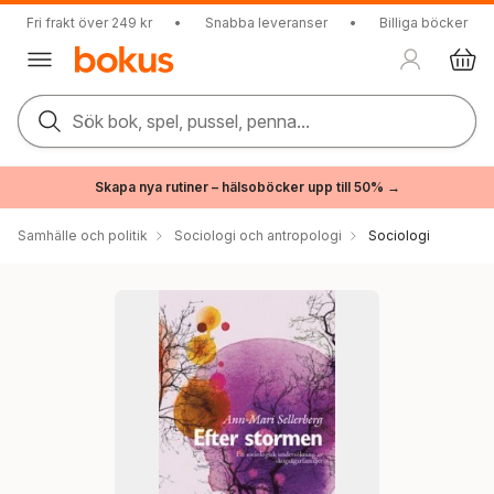
Fri frakt över 249 kr
•
Snabba leveranser
•
Billiga böcker
Sök bok, spel, pussel, penna...
Skapa nya rutiner – hälsoböcker upp till 50% →
Samhälle och politik
Sociologi och antropologi
Sociologi