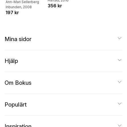
Mari Sellerberg
Häftad
, 2016
dagligvaruhandeln
barn- och
Ann-Mari Sellerberg
356 kr
: handlare,
Inbunden
, 2008
ungdomsfamiljer
197 kr
butikschefer och
butiksanställda om
rörlighet in i, inom,
och ut ur
dagligvaruhandeln
Mina sidor
Hjälp
Om Bokus
Populärt
Inspiration