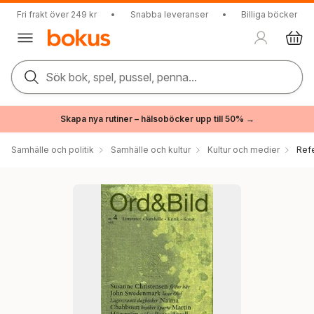
Fri frakt över 249 kr
•
Snabba leveranser
•
Billiga böcker
Sök bok, spel, pussel, penna...
Skapa nya rutiner – hälsoböcker upp till 50% →
Samhälle och politik
Samhälle och kultur
Kultur och medier
Ref