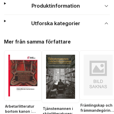
Produktinformation
Utforska kategorier
Hoppa över listan
Mer från samma författare
Främlingskap och
Arbetarlitteratur
Tjänstemannen i
främmandegöring 
bortom kanon :
skönlitteraturen: