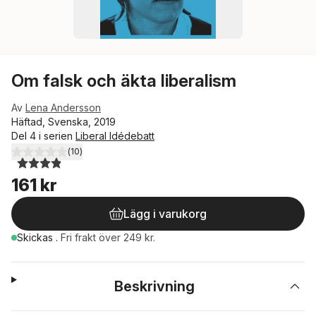
Om falsk och äkta liberalism
Av
Lena Andersson
Häftad, Svenska, 2019
Del 4 i serien
Liberal Idédebatt
(
10
)
3,9
utav 5 stjärnor. Totalt antal röster:
161 kr
Lägg i varukorg
Skickas
.
Fri frakt över 249 kr.
Beskrivning