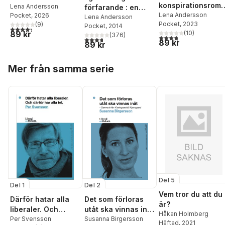
konspirationsrom
Lena Andersson
förfarande : en
n
Lena Andersson
Pocket
, 2026
roman om kärlek
Lena Andersson
Pocket
, 2023
(
9
)
Pocket
, 2014
4,3
utav 5 stjärnor. Totalt antal röster:
(
10
)
89 kr
(
376
)
3,8
utav 5 stjärnor. Tota
3,7
utav 5 stjärnor. Totalt antal röster:
89 kr
89 kr
Hoppa över listan
Mer från samma serie
Del 5
Del 1
Del 2
Vem tror du att du
Därför hatar alla
Det som förloras
är?
liberaler. Och
utåt ska vinnas inåt
Håkan Holmberg
därför har alla fel.
Per Svensson
– Danmark från
Susanna Birgersson
Häftad
, 2021