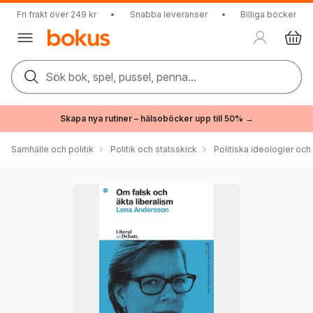
Fri frakt över 249 kr
•
Snabba leveranser
•
Billiga böcker
Sök bok, spel, pussel, penna...
Skapa nya rutiner – hälsoböcker upp till 50% →
Samhälle och politik
Politik och statsskick
Politiska ideologier och