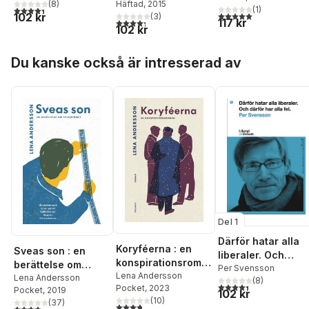
(
8
)
Häftad
, 2015
Kierkegaard till
4,4
utav 5 stjärnor. Totalt antal röster:
(
1
)
5,0
utav 5 stjärnor. Tota
102 kr
(
3
)
Kjærsgaard
117 kr
4,3
utav 5 stjärnor. Totalt antal röster:
102 kr
Hoppa över listan
Du kanske också är intresserad av
Del 1
Därför hatar alla
Koryféerna : en
Sveas son : en
liberaler. Och
konspirationsroma
berättelse om
därför har alla fel.
Per Svensson
n
Lena Andersson
folkhemmet
Lena Andersson
(
8
)
4,4
utav 5 stjärnor. Tota
Pocket
, 2023
Pocket
, 2019
102 kr
(
10
)
(
37
)
3,8
utav 5 stjärnor. Totalt antal röster:
3,9
utav 5 stjärnor. Totalt antal röster: