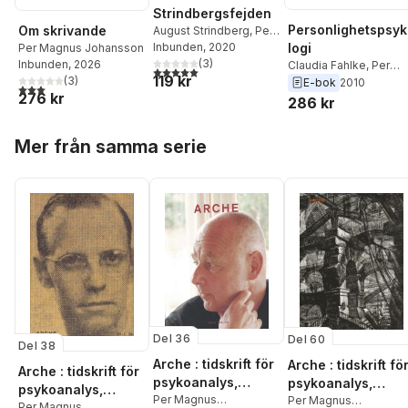
Strindbergsfejden
Personlighetspsy
Om skrivande
August Strindberg
,
Per
Magnus Johansson
Inbunden
, 2020
logi
Per Magnus Johansson
(
3
)
Inbunden
, 2026
Claudia Fahlke
,
Per
5,0
utav 5 stjärnor. Totalt antal röster:
119 kr
(
3
)
Magnus Johansson
E-bok
2010
3,0
utav 5 stjärnor. Totalt antal röster:
276 kr
286 kr
Hoppa över listan
Mer från samma serie
Del 36
Del 60
Del 38
Arche : tidskrift för
Arche : tidskrift fö
Arche : tidskrift för
psykoanalys,
psykoanalys,
psykoanalys,
humaniora och
Per Magnus
humaniora och
Per Magnus
humaniora och
Per Magnus