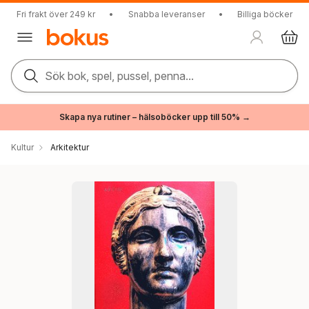
Fri frakt över 249 kr
•
Snabba leveranser
•
Billiga böcker
Sök bok, spel, pussel, penna...
Skapa nya rutiner – hälsoböcker upp till 50% →
Kultur
Arkitektur