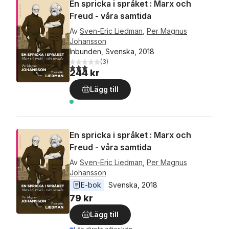
En spricka i språket : Marx och
Freud - våra samtida
Av
Sven-Eric Liedman
,
Per Magnus
Johansson
Inbunden, Svenska, 2018
(
3
)
3,0
utav 5 stjärnor. Totalt antal röster:
244 kr
Lägg till
En spricka i språket : Marx och
Freud - våra samtida
Av
Sven-Eric Liedman
,
Per Magnus
Johansson
E-bok
Svenska
, 
2018
79 kr
Lägg till