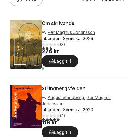
Om skrivande
Av
Per Magnus Johansson
Inbunden, Svenska, 2026
(
3
)
3,0
utav 5 stjärnor. Totalt antal röster:
276 kr
Lägg till
Strindbergsfejden
Av
August Strindberg
,
Per Magnus
Johansson
Inbunden, Svenska, 2020
(
3
)
5,0
utav 5 stjärnor. Totalt antal röster:
119 kr
Lägg till