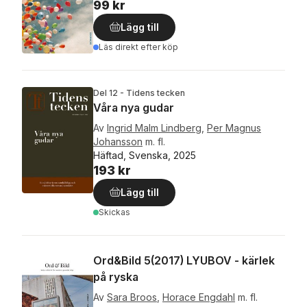
99 kr
Lägg till
Läs direkt efter köp
Del 12 - Tidens tecken
Våra nya gudar
Av
Ingrid Malm Lindberg
,
Per Magnus
Johansson
m. fl.
Häftad, Svenska, 2025
193 kr
Lägg till
Skickas
Ord&Bild 5(2017) LYUBOV - kärlek
på ryska
Av
Sara Broos
,
Horace Engdahl
m. fl.