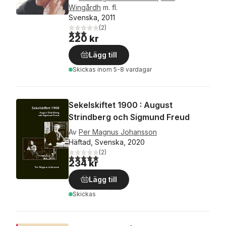
Wingårdh
m. fl.
Svenska, 2011
(
2
)
3,0
utav 5 stjärnor. Totalt antal röster:
220 kr
Lägg till
Skickas
inom 5-8 vardagar
Sekelskiftet 1900 : August
Strindberg och Sigmund Freud
Av
Per Magnus Johansson
Häftad, Svenska, 2020
(
2
)
5,0
utav 5 stjärnor. Totalt antal röster:
234 kr
Lägg till
Skickas