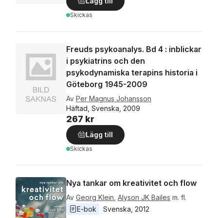
Lägg till
Skickas
Freuds psykoanalys. Bd 4 : inblickar
i psykiatrins och den
psykodynamiska terapins historia i
Göteborg 1945-2009
Av
Per Magnus Johansson
Häftad, Svenska, 2009
267 kr
Lägg till
Skickas
Nya tankar om kreativitet och flow
Av
Georg Klein
,
Alyson JK Bailes
m. fl.
E-bok
Svenska
, 
2012