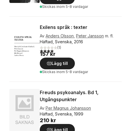
Skickas
inom 5-8 vardagar
Exilens språk : texter
Av
Anders Olsson
,
Peter Jansson
m. fl.
Häftad, Svenska, 2016
(
1
)
4,0
utav 5 stjärnor. Totalt antal röster:
157 kr
Lägg till
Skickas
inom 5-8 vardagar
Freuds psykoanalys. Bd 1,
Utgångspunkter
Av
Per Magnus Johansson
Häftad, Svenska, 1999
210 kr
Lägg till