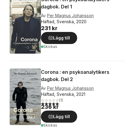
dagbok. Del 1
Av
Per Magnus Johansson
Häftad, Svenska, 2020
231 kr
Lägg till
Skickas
Corona : en psykoanalytikers
dagbok. Del 2
Av
Per Magnus Johansson
Häftad, Svenska, 2021
(
1
)
5,0
utav 5 stjärnor. Totalt antal röster:
236 kr
Lägg till
Skickas