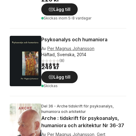
Lägg till
Skickas
inom 5-8 vardagar
Psykoanalys och humaniora
Av
Per Magnus Johansson
Häftad, Svenska, 2014
(
8
)
5,0
utav 5 stjärnor. Totalt antal röster:
249 kr
Lägg till
Skickas
Del 36 - Arche tidskrift för psykoanalys,
humaniora och arkitektur
Arche : tidskrift för psykoanalys,
humaniora och arkitektur Nr 36-37
Av
Per Magnus Johansson
,
Gert