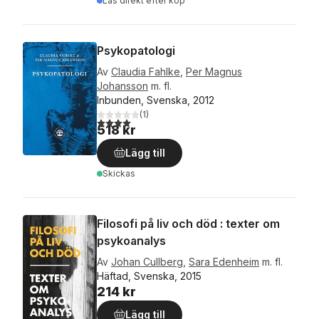
Läs direkt efter köp
Psykopatologi
Av
Claudia Fahlke
,
Per Magnus
Johansson
m. fl.
Inbunden, Svenska, 2012
(
1
)
4,0
utav 5 stjärnor. Totalt antal röster:
518 kr
Lägg till
Skickas
Filosofi på liv och död : texter om
psykoanalys
Av
Johan Cullberg
,
Sara Edenheim
m. fl.
Häftad, Svenska, 2015
214 kr
Lägg till