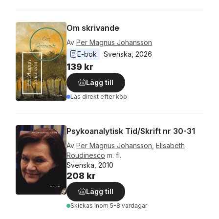
Om skrivande
Av
Per Magnus Johansson
E-bok
Svenska
, 
2026
139 kr
Lägg till
Läs direkt efter köp
Psykoanalytisk Tid/Skrift nr 30-31
Av
Per Magnus Johansson
,
Elisabeth
Roudinesco
m. fl.
Svenska, 2010
208 kr
Lägg till
Skickas
inom 5-8 vardagar