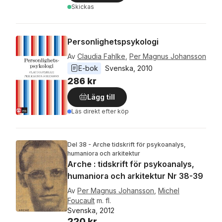
Skickas
Personlighetspsykologi
Av
Claudia Fahlke
,
Per Magnus Johansson
E-bok
Svenska
, 
2010
286 kr
Lägg till
Läs direkt efter köp
Del 38 - Arche tidskrift för psykoanalys,
humaniora och arkitektur
Arche : tidskrift för psykoanalys,
humaniora och arkitektur Nr 38-39
Av
Per Magnus Johansson
,
Michel
Foucault
m. fl.
Svenska, 2012
220 kr