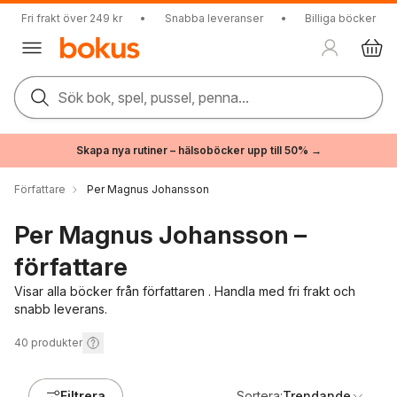
Fri frakt över 249 kr
•
Snabba leveranser
•
Billiga böcker
Sök bok, spel, pussel, penna...
Skapa nya rutiner – hälsoböcker upp till 50% →
Författare
Per Magnus Johansson
Per Magnus Johansson –
författare
Visar alla böcker från författaren . Handla med fri frakt och
snabb leverans.
40
produkter
Filtrera
Sortera:
Trendande