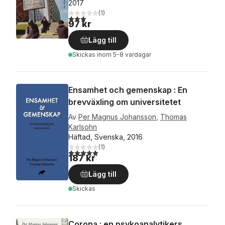
2017
(
1
)
3,0
utav 5 stjärnor. Totalt antal röster:
97 kr
Lägg till
Skickas
inom 5-8 vardagar
Ensamhet och gemenskap : En
brevväxling om universitetet
Av
Per Magnus Johansson
,
Thomas
Karlsohn
Häftad, Svenska, 2016
(
1
)
5,0
utav 5 stjärnor. Totalt antal röster:
187 kr
Lägg till
Skickas
Corona : en psykoanalytikers