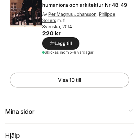
humaniora och arkitektur Nr 48-49
Av
Per Magnus Johansson
,
Philippe
Sollers
m. fl.
Svenska, 2014
220 kr
Lägg till
Skickas
inom 5-8 vardagar
Visa 10 till
Mina sidor
Hjälp