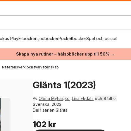
okus Play
E-böcker
Ljudböcker
Pocketböcker
Spel och pussel
Skapa nya rutiner – hälsoböcker upp till 50% →
Referensverk och tvärvetenskap
Glänta 1(2023)
Av
Olena Myhasjko
,
Lina Ekdahl
och 8 till
Svenska, 2023
Del i serien
Glänta
102 kr