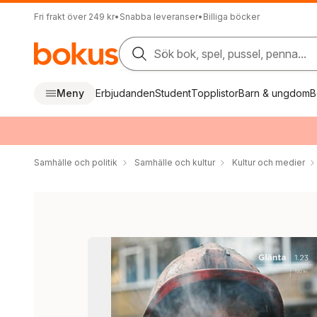
Fri frakt över 249 kr
•
Snabba leveranser
•
Billiga böcker
Sök bok, spel, pussel, penna...
Meny
Erbjudanden
Student
Topplistor
Barn & ungdom
B
Samhälle och politik
Samhälle och kultur
Kultur och medier