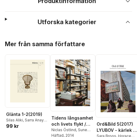
Produktinformation
Utforska kategorier
Hoppa över listan
Mer från samma författare
Glänta 1-2(2019)
Tidens långsamhet
Silas Aliki
,
Sarra Anaya
,
Ord&Bild 5(2017)
och livets flykt /
99 kr
Marcel Beyer
,
Martin
LYUBOV - kärlek p
Time's slowness
Niclas Östlind
,
Sune
Cederwall
,
Helena
Jonsson
Häftad
, 2014
,
Göte Ask
,
ryska
Sara Broos
,
Horace
and life's swiftness
Granström
,
Rebecca