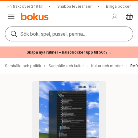
Fri frakt över 249 kr
•
Snabba leveranser
•
Billiga böcker
Sök bok, spel, pussel, penna...
Skapa nya rutiner – hälsoböcker upp till 50% →
Samhälle och politik
Samhälle och kultur
Kultur och medier
Ref