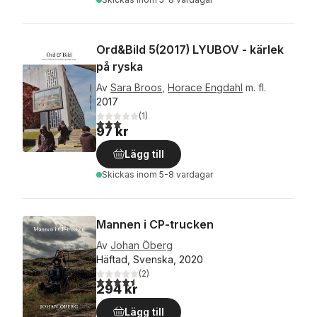
Ord&Bild 5(2017) LYUBOV - kärlek
på ryska
Av
Sara Broos
,
Horace Engdahl
m. fl.
2017
(
1
)
3,0
utav 5 stjärnor. Totalt antal röster:
97 kr
Lägg till
Skickas
inom 5-8 vardagar
Mannen i CP-trucken
Av
Johan Öberg
Häftad, Svenska, 2020
(
2
)
4,5
utav 5 stjärnor. Totalt antal röster:
294 kr
Lägg till