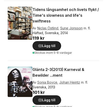
Tidens långsamhet och livets flykt /
Time's slowness and life's
swiftness
Av
Niclas Östlind
,
Sune Jonsson
m. fl.
Häftad, Svenska, 2014
119 kr
Lägg till
Skickas
inom 5-8 vardagar
Glänta 2-3(2013) Karneval &
Bewilder ...ment
Av
Sonia Boyce
,
Johan Heintz
m. fl.
Svenska, 2013
101 kr
Lägg till
Skickas
inom 5-8 vardagar