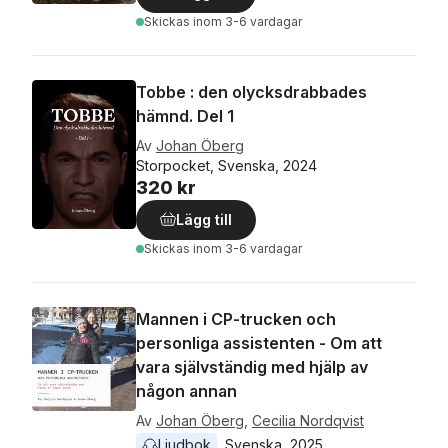
Skickas
inom 3-6 vardagar
Tobbe : den olycksdrabbades
hämnd. Del 1
Av
Johan Öberg
Storpocket, Svenska, 2024
320 kr
Lägg till
Skickas
inom 3-6 vardagar
Mannen i CP-trucken och
personliga assistenten - Om att
vara självständig med hjälp av
någon annan
Av
Johan Öberg
,
Cecilia Nordqvist
Ljudbok
Svenska
, 
2025