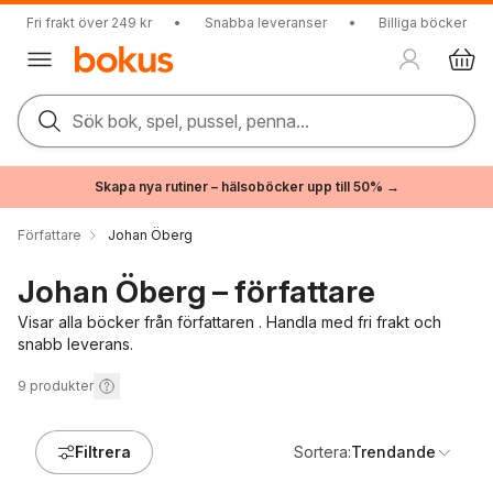
Fri frakt över 249 kr
•
Snabba leveranser
•
Billiga böcker
Sök bok, spel, pussel, penna...
Skapa nya rutiner – hälsoböcker upp till 50% →
Författare
Johan Öberg
Johan Öberg – författare
Visar alla böcker från författaren . Handla med fri frakt och
snabb leverans.
9
produkter
Filtrera
Sortera:
Trendande