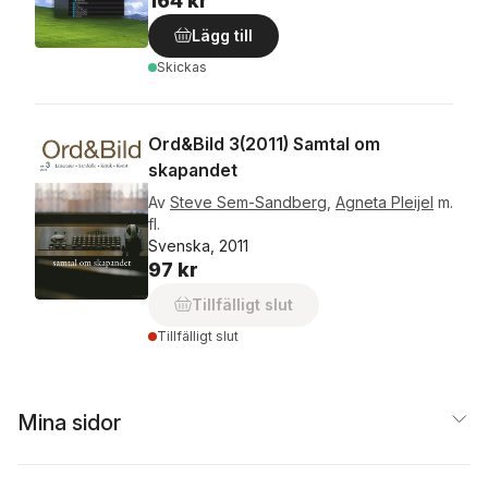
164 kr
Lägg till
Skickas
Ord&Bild 3(2011) Samtal om
skapandet
Av
Steve Sem-Sandberg
,
Agneta Pleijel
m.
fl.
Svenska, 2011
97 kr
Tillfälligt slut
Tillfälligt slut
Mina sidor