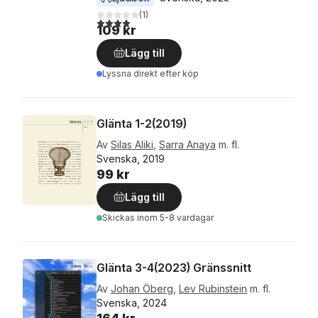
(
1
)
4,0
utav 5 stjärnor. Totalt antal röster:
109 kr
Lägg till
Lyssna direkt efter köp
Glänta 1-2(2019)
Av
Silas Aliki
,
Sarra Anaya
m. fl.
Svenska, 2019
99 kr
Lägg till
Skickas
inom 5-8 vardagar
Glänta 3-4(2023) Gränssnitt
Av
Johan Öberg
,
Lev Rubinstein
m. fl.
Svenska, 2024