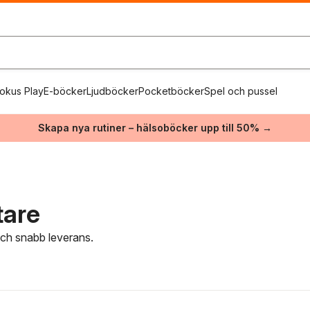
okus Play
E-böcker
Ljudböcker
Pocketböcker
Spel och pussel
Skapa nya rutiner – hälsoböcker upp till 50% →
tare
 och snabb leverans.