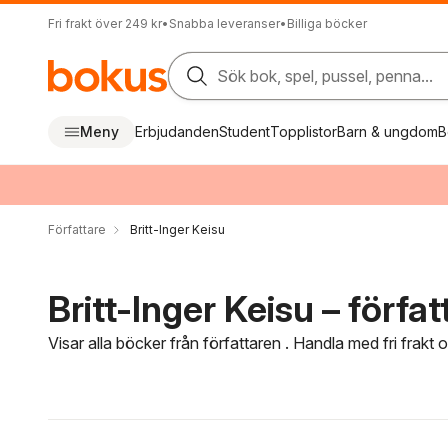
Fri frakt över 249 kr
•
Snabba leveranser
•
Billiga böcker
Sök bok, spel, pussel, penna...
Meny
Erbjudanden
Student
Topplistor
Barn & ungdom
B
Författare
Britt-Inger Keisu
Britt-Inger Keisu – förfat
Visar alla böcker från författaren . Handla med fri frakt
Hoppa över filtreringsmeny