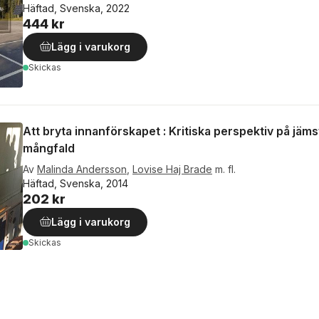
Häftad, Svenska, 2022
444 kr
Lägg i varukorg
Skickas
Att bryta innanförskapet : Kritiska perspektiv på jäms
mångfald
Av
Malinda Andersson
,
Lovise Haj Brade
m. fl.
Häftad, Svenska, 2014
202 kr
Lägg i varukorg
Skickas