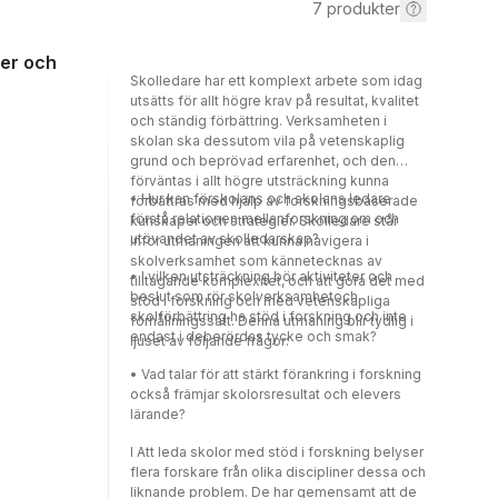
7
produkter
ser och
Skolledare har ett komplext arbete som idag
utsätts för allt högre krav på resultat, kvalitet
och ständig förbättring. Verksamheten i
skolan ska dessutom vila på vetenskaplig
grund och beprövad erfarenhet, och den
förväntas i allt högre utsträckning kunna
• Hur kan förskolans och skolans ledare
förbättras med hjälp av forskningsbaserade
förstå relationen mellanforskning om och
kunskaper och strategier. Skolledare står
utövandet av skolledarskap?
inför utmaningen att kunna navigera i
skolverksamhet som kännetecknas av
• I vilken utsträckning bör aktiviteter och
tilltagande komplexitet, och att göra det med
beslut som rör skolverksamhetoch
stöd i forskning och med vetenskapliga
skolförbättring ha stöd i forskning och inte
förhållningssätt. Denna utmaning blir tydlig i
endast i deberördas tycke och smak?
ljuset av följande frågor:
• Vad talar för att stärkt förankring i forskning
också främjar skolorsresultat och elevers
lärande?
I Att leda skolor med stöd i forskning belyser
flera forskare från olika discipliner dessa och
liknande problem. De har gemensamt att de