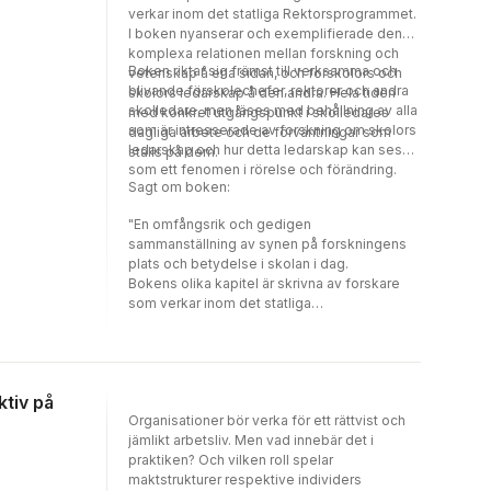
verkar inom det statliga Rektorsprogrammet.
I boken nyanserar och exemplifierade den
komplexa relationen mellan forskning och
Boken riktar sig främst till verksamma och
vetenskap å ena sidan, och förskolors och
blivande förskolechefer, rektorer och andra
skolors ledarskap å den andra. Hela tiden
skolledare, men läses med behållning av alla
med konkret utgångspunkt i skolledares
som är intresserade av forskning om skolors
dagliga arbete och de förväntningar som
ledarskap och hur detta ledarskap kan ses
ställs på dem.
som ett fenomen i rörelse och förändring.
Sagt om boken:
"En omfångsrik och gedigen
sammanställning av synen på forskningens
plats och betydelse i skolan i dag.
Bokens olika kapitel är skrivna av forskare
som verkar inom det statliga
Rektorsprogrammet och innehållet riktar
sig främst till skolledare. Många intressanta
aspekter penetreras. Vad menas med
beprövad erfarenhet? Vad
ktiv på
innebär begreppet vetenskaplig grund? Hur
Organisationer bör verka för ett rättvist och
har rektorsrollen utvecklats i ett historiskt
jämlikt arbetsliv. Men vad innebär det i
perspektiv? Dessa och andra aktuella frågor
praktiken? Och vilken roll spelar
diskuteras, analyseras och teoretiseras på
maktstrukturer respektive individers
ett intresseväckande sätt."Elisabeth Sörhuus,