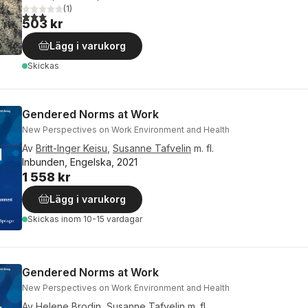
(
1
)
3,0
utav 5 stjärnor. Totalt antal röster:
503 kr
Lägg i varukorg
Skickas
Gendered Norms at Work
New Perspectives on Work Environment and Health
Av
Britt-Inger Keisu
,
Susanne Tafvelin
m. fl.
Inbunden, Engelska, 2021
1 558 kr
Lägg i varukorg
Skickas
inom 10-15 vardagar
Gendered Norms at Work
New Perspectives on Work Environment and Health
Av
Helene Brodin
,
Susanne Tafvelin
m. fl.