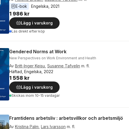
E-bok
Engelska
, 
2021
1 986 kr
Lägg i varukorg
Läs direkt efter köp
Gendered Norms at Work
New Perspectives on Work Environment and Health
Av
Britt-Inger Keisu
,
Susanne Tafvelin
m. fl.
Häftad, Engelska, 2022
1 558 kr
Lägg i varukorg
Skickas
inom 10-15 vardagar
Framtidens arbetsliv : arbetsvillkor och arbetsmiljö
Av
Kristina Palm
,
Lars Ivarsson
m. fl.