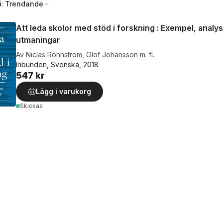
å:
Trendande
Att leda skolor med stöd i forskning : Exempel, analy
utmaningar
Av
Niclas Rönnström
,
Olof Johansson
m. fl.
Inbunden, Svenska, 2018
547 kr
Lägg i varukorg
Skickas