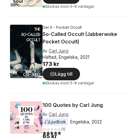
Skickas
inom 5-8 vardagar
Del 4 - Pocket Occult
So-Called Occult (Jabberwoke
Pocket Occult)
Av
Carl Jung
Häftad, Engelska, 2021
173 kr
Lägg till
Skickas
inom 5-8 vardagar
100 Quotes by Carl Jung
Av
Carl Jung
Ljudbok
Engelska
, 
2022
(
1
)
5,0
utav 5 stjärnor. Totalt antal röster:
65 kr