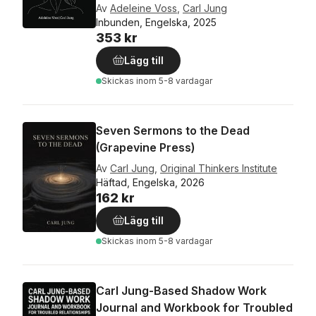
Av
Adeleine Voss
,
Carl Jung
Inbunden, Engelska, 2025
353 kr
Lägg till
Skickas
inom 5-8 vardagar
Seven Sermons to the Dead
(Grapevine Press)
Av
Carl Jung
,
Original Thinkers Institute
Häftad, Engelska, 2026
162 kr
Lägg till
Skickas
inom 5-8 vardagar
Carl Jung-Based Shadow Work
Journal and Workbook for Troubled