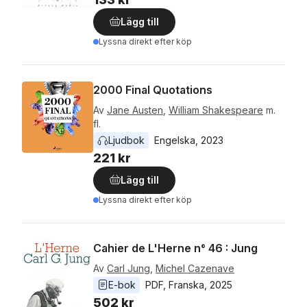
Lägg till
Lyssna direkt efter köp
2000 Final Quotations
Av
Jane Austen
,
William Shakespeare
m.
fl.
Ljudbok
Engelska
, 
2023
221 kr
Lägg till
Lyssna direkt efter köp
Cahier de L'Herne n° 46 : Jung
Av
Carl Jung
,
Michel Cazenave
E-bok
PDF
, 
Franska
, 
2025
502 kr