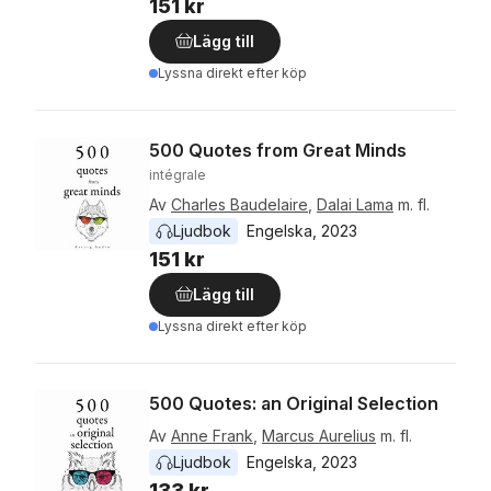
151 kr
Lägg till
Lyssna direkt efter köp
500 Quotes from Great Minds
intégrale
Av
Charles Baudelaire
,
Dalai Lama
m. fl.
Ljudbok
Engelska
, 
2023
151 kr
Lägg till
Lyssna direkt efter köp
500 Quotes: an Original Selection
Av
Anne Frank
,
Marcus Aurelius
m. fl.
Ljudbok
Engelska
, 
2023
133 kr