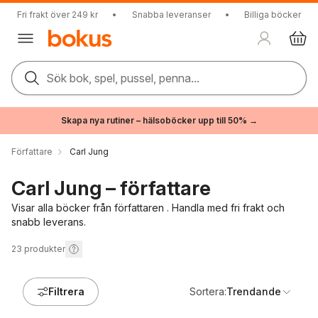
Fri frakt över 249 kr
•
Snabba leveranser
•
Billiga böcker
Sök bok, spel, pussel, penna...
Skapa nya rutiner – hälsoböcker upp till 50% →
Författare
Carl Jung
Carl Jung – författare
Visar alla böcker från författaren . Handla med fri frakt och
snabb leverans.
23
produkter
Filtrera
Sortera:
Trendande