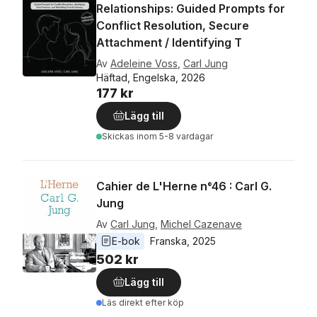
Relationships: Guided Prompts for
Conflict Resolution, Secure
Attachment / Identifying T
Av
Adeleine Voss
,
Carl Jung
Häftad, Engelska, 2026
177 kr
Lägg till
Skickas
inom 5-8 vardagar
Cahier de L'Herne n°46 : Carl G.
Jung
Av
Carl Jung
,
Michel Cazenave
E-bok
Franska
, 
2025
502 kr
Lägg till
Läs direkt efter köp