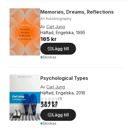
Memories, Dreams, Reflections
An Autobiography
Av
Carl Jung
Häftad, Engelska, 1995
165 kr
Lägg till
Skickas
Psychological Types
Av
Carl Jung
Häftad, Engelska, 2016
(
1
)
5,0
utav 5 stjärnor. Totalt antal röster:
367 kr
Lägg till
Skickas