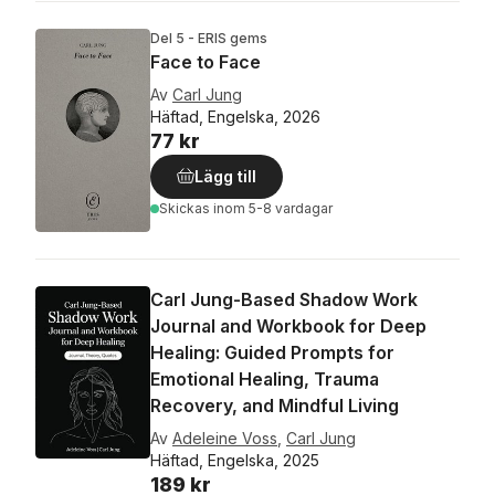
Del 5 - ERIS gems
Face to Face
Av
Carl Jung
Häftad, Engelska, 2026
77 kr
Lägg till
Skickas
inom 5-8 vardagar
Carl Jung-Based Shadow Work
Journal and Workbook for Deep
Healing: Guided Prompts for
Emotional Healing, Trauma
Recovery, and Mindful Living
Av
Adeleine Voss
,
Carl Jung
Häftad, Engelska, 2025
189 kr