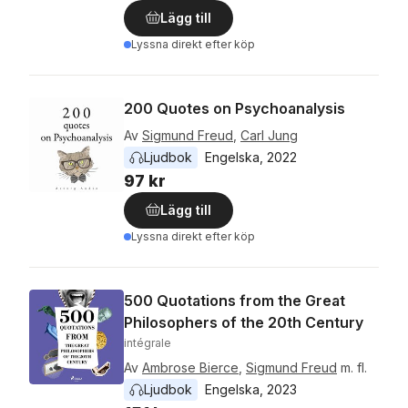
Lägg till
Lyssna direkt efter köp
200 Quotes on Psychoanalysis
Av
Sigmund Freud
,
Carl Jung
Ljudbok
Engelska
, 
2022
97 kr
Lägg till
Lyssna direkt efter köp
500 Quotations from the Great
Philosophers of the 20th Century
intégrale
Av
Ambrose Bierce
,
Sigmund Freud
m. fl.
Ljudbok
Engelska
, 
2023