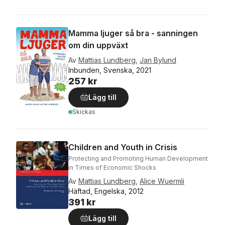
Mamma ljuger så bra - sanningen
om din uppväxt
Av
Mattias Lundberg
,
Jan Bylund
Inbunden, Svenska, 2021
257 kr
Lägg till
Skickas
Children and Youth in Crisis
Protecting and Promoting Human Development
in Times of Economic Shocks
Av
Mattias Lundberg
,
Alice Wuermli
Häftad, Engelska, 2012
391 kr
Lägg till