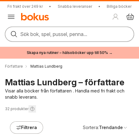
Fri frakt över 249 kr
•
Snabba leveranser
•
Billiga böcker
Sök bok, spel, pussel, penna...
Skapa nya rutiner – hälsoböcker upp till 50% →
Författare
Mattias Lundberg
Mattias Lundberg – författare
Visar alla böcker från författaren . Handla med fri frakt och
snabb leverans.
32
produkter
Filtrera
Sortera:
Trendande