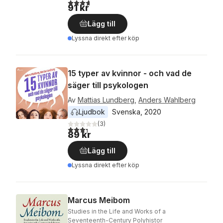
3,7
utav 5 stjärnor. Totalt antal röster:
91 kr
Lägg till
Lyssna direkt efter köp
15 typer av kvinnor - och vad de
säger till psykologen
Av
Mattias Lundberg
,
Anders Wahlberg
Ljudbok
Svenska
, 
2020
(
3
)
3,3
utav 5 stjärnor. Totalt antal röster:
89 kr
Lägg till
Lyssna direkt efter köp
Marcus Meibom
Studies in the Life and Works of a
Seventeenth-Century Polyhistor