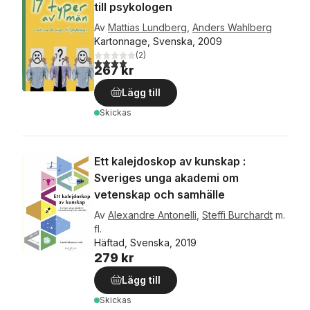
till psykologen
Av
Mattias Lundberg
,
Anders Wahlberg
Kartonnage, Svenska, 2009
(
2
)
4,0
utav 5 stjärnor. Totalt antal röster:
267 kr
Lägg till
Skickas
Ett kalejdoskop av kunskap :
Sveriges unga akademi om
vetenskap och samhälle
Av
Alexandre Antonelli
,
Steffi Burchardt
m.
fl.
Häftad, Svenska, 2019
279 kr
Lägg till
Skickas