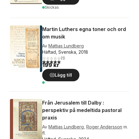
Skickas
Martin Luthers egna toner och ord
om musik
Av
Mattias Lundberg
Häftad, Svenska, 2018
(
1
)
5,0
utav 5 stjärnor. Totalt antal röster:
199 kr
Lägg till
Från Jerusalem till Dalby :
perspektiv på medeltida pastoral
praxis
Av
Mattias Lundberg
,
Roger Andersson
m.
fl.