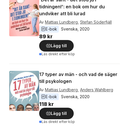
tidningen!': en bok om hur du
undviker att bli lurad
Av
Mattias Lundberg
,
Stefan Söderfjäll
E-bok
Svenska
, 
2020
89 kr
Lägg till
Läs direkt efter köp
17 typer av män - och vad de säger
till psykologen
Av
Mattias Lundberg
,
Anders Wahlberg
E-bok
Svenska
, 
2020
118 kr
Lägg till
Läs direkt efter köp