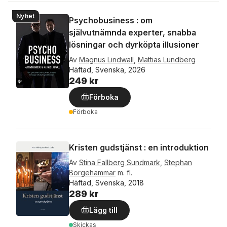
Nyhet
Psychobusiness : om
självutnämnda experter, snabba
lösningar och dyrköpta illusioner
Av
Magnus Lindwall
,
Mattias Lundberg
Häftad, Svenska, 2026
249 kr
Förboka
Förboka
Kristen gudstjänst : en introduktion
Av
Stina Fallberg Sundmark
,
Stephan
Borgehammar
m. fl.
Häftad, Svenska, 2018
289 kr
Lägg till
Skickas