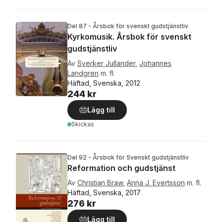
Del 87 - Årsbok för svenskt gudstjänstliv
Kyrkomusik. Årsbok för svenskt
gudstjänstliv
Av
Sverker Jullander
,
Johannes
Landgren
m. fl.
Häftad, Svenska, 2012
244 kr
Lägg till
Skickas
Del 92 - Årsbok för Svenskt gudstjänstliv
Reformation och gudstjänst
Av
Christian Braw
,
Anna J. Evertsson
m. fl.
Häftad, Svenska, 2017
276 kr
Lägg till