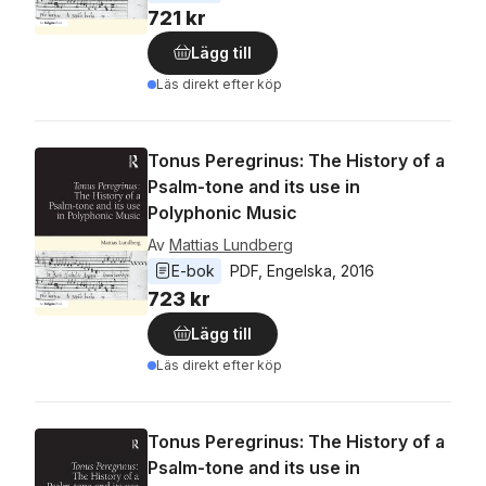
721 kr
Lägg till
Läs direkt efter köp
Tonus Peregrinus: The History of a
Psalm-tone and its use in
Polyphonic Music
Av
Mattias Lundberg
E-bok
PDF
, 
Engelska
, 
2016
723 kr
Lägg till
Läs direkt efter köp
Tonus Peregrinus: The History of a
Psalm-tone and its use in