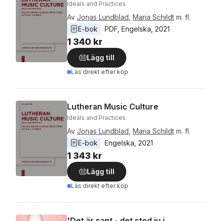
Ideals and Practices
Av
Jonas Lundblad
,
Maria Schildt
m. fl.
E-bok
PDF
, 
Engelska
, 
2021
1 340 kr
Lägg till
Läs direkt efter köp
Lutheran Music Culture
Ideals and Practices
Av
Jonas Lundblad
,
Maria Schildt
m. fl.
E-bok
Engelska
, 
2021
1 343 kr
Lägg till
Läs direkt efter köp
'Det är sant - det stod ju i