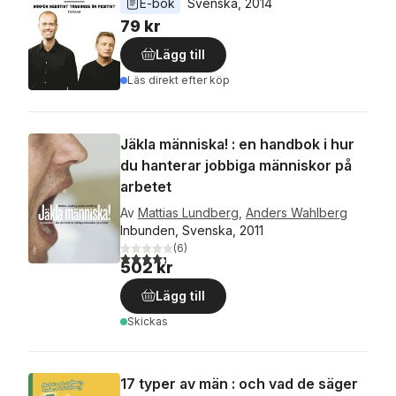
E-bok
Svenska
, 
2014
79 kr
Lägg till
Läs direkt efter köp
Jäkla människa! : en handbok i hur
du hanterar jobbiga människor på
arbetet
Av
Mattias Lundberg
,
Anders Wahlberg
Inbunden, Svenska, 2011
(
6
)
4,3
utav 5 stjärnor. Totalt antal röster:
502 kr
Lägg till
Skickas
17 typer av män : och vad de säger