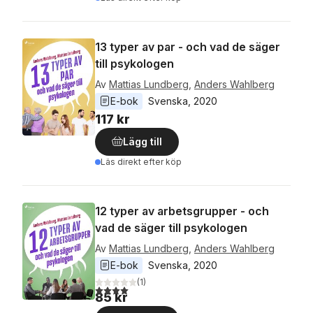
13 typer av par - och vad de säger
till psykologen
Av
Mattias Lundberg
,
Anders Wahlberg
E-bok
Svenska
, 
2020
117 kr
Lägg till
Läs direkt efter köp
12 typer av arbetsgrupper - och
vad de säger till psykologen
Av
Mattias Lundberg
,
Anders Wahlberg
E-bok
Svenska
, 
2020
(
1
)
4,0
utav 5 stjärnor. Totalt antal röster:
85 kr