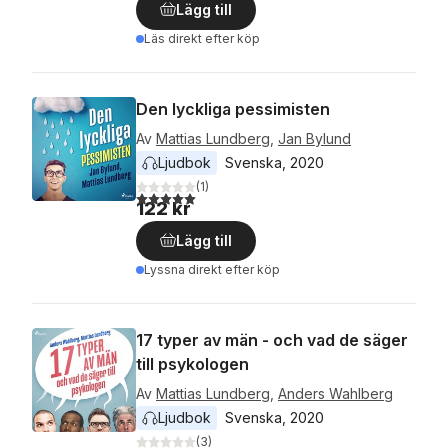
Lägg till
Läs direkt efter köp
Den lyckliga pessimisten
Av
Mattias Lundberg
,
Jan Bylund
Ljudbok
Svenska
, 
2020
(
1
)
5,0
utav 5 stjärnor. Totalt antal röster:
122 kr
Lägg till
Lyssna direkt efter köp
17 typer av män - och vad de säger
till psykologen
Av
Mattias Lundberg
,
Anders Wahlberg
Ljudbok
Svenska
, 
2020
(
3
)