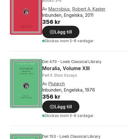
Books 3–5
Av
Macrobius
,
Robert A. Kaster
Inbunden, Engelska, 2011
356 kr
Lägg till
Skickas
inom 5-8 vardagar
Del 470 - Loeb Classical Library
Moralia, Volume XIII
Part II: Stoic Essays
Av
Plutarch
Inbunden, Engelska, 1976
356 kr
Lägg till
Skickas
inom 5-8 vardagar
Del 153 - Loeb Classical Library