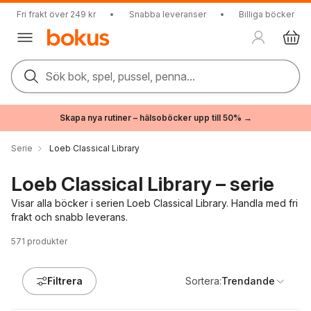
Fri frakt över 249 kr
•
Snabba leveranser
•
Billiga böcker
Sök bok, spel, pussel, penna...
Skapa nya rutiner – hälsoböcker upp till 50% →
Serie
Loeb Classical Library
Loeb Classical Library – serie
Visar alla böcker i serien Loeb Classical Library. Handla med fri
frakt och snabb leverans.
571
produkter
Filtrera
Sortera:
Trendande