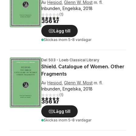
Av
Hesiod
,
Glenn W. Most
m. fl.
Inbunden, Engelska, 2018
(
1
)
5,0
utav 5 stjärnor. Totalt antal röster:
356 kr
Lägg till
Skickas
inom 5-8 vardagar
Del 503 - Loeb Classical Library
Shield. Catalogue of Women. Other
Fragments
Av
Hesiod
,
Glenn W. Most
m. fl.
Inbunden, Engelska, 2018
(
1
)
5,0
utav 5 stjärnor. Totalt antal röster:
356 kr
Lägg till
Skickas
inom 5-8 vardagar