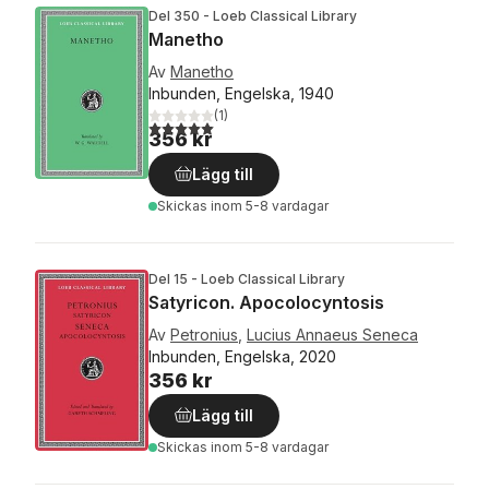
Del 350 - Loeb Classical Library
Manetho
Av
Manetho
Inbunden, Engelska, 1940
(
1
)
5,0
utav 5 stjärnor. Totalt antal röster:
356 kr
Lägg till
Skickas
inom 5-8 vardagar
Del 15 - Loeb Classical Library
Satyricon. Apocolocyntosis
Av
Petronius
,
Lucius Annaeus Seneca
Inbunden, Engelska, 2020
356 kr
Lägg till
Skickas
inom 5-8 vardagar