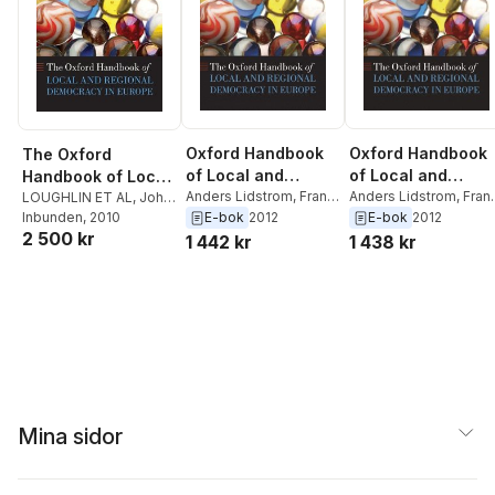
Oxford Handbook
Oxford Handbook
The Oxford
of Local and
of Local and
Handbook of Local
Regional
Anders Lidstrom
,
Frank
Regional
Anders Lidstrom
,
Fran
and Regional
LOUGHLIN ET AL
,
John
Hendriks
,
John
Hendriks
,
John
E-bok
2012
E-bok
2012
Loughlin
Inbunden
,
, 2010
Frank
Democracy in
Democracy in
Democracy in
Loughlin
Loughlin
2 500 kr
Hendriks
,
Anders
1 442 kr
1 438 kr
Europe
Europe
Europe
Lidström
Mina sidor