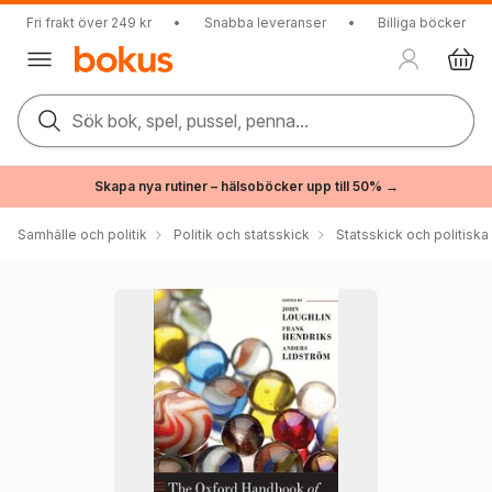
Fri frakt över 249 kr
•
Snabba leveranser
•
Billiga böcker
Sök bok, spel, pussel, penna...
Skapa nya rutiner – hälsoböcker upp till 50% →
Samhälle och politik
Politik och statsskick
Statsskick och politisk