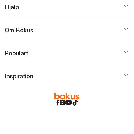
Hjälp
Om Bokus
Populärt
Inspiration
Bokus
@
Cookies
Anpassa cookies
Integritetspolicy
Köpvillkor