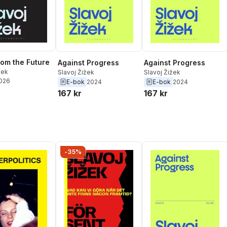
rom the Future
Against Progress
Against Progress
žek
Slavoj Žižek
Slavoj Žižek
2026
E-bok
2024
E-bok
2024
167 kr
167 kr
-35%