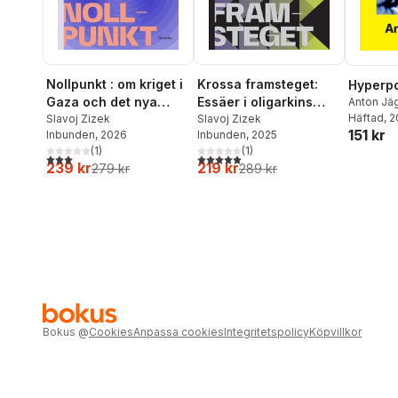
Nollpunkt : om kriget i
Krossa framsteget:
Hyperpo
Gaza och det nya
Essäer i oligarkins
Anton Jä
Häftad
, 
barbariet
Slavoj Zizek
tidevarv
Slavoj Zizek
151 kr
Inbunden
, 2026
Inbunden
, 2025
(
1
)
(
1
)
3,0
utav 5 stjärnor. Totalt antal röster:
5,0
utav 5 stjärnor. Totalt antal röster:
239 kr
219 kr
279 kr
289 kr
Bokus
@
Cookies
Anpassa cookies
Integritetspolicy
Köpvillkor