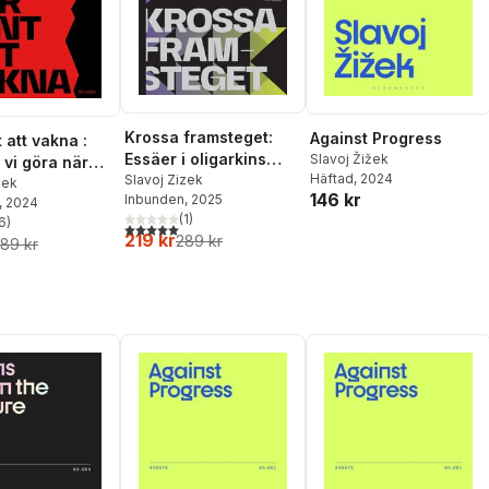
Krossa framsteget:
Against Progress
 att vakna :
Essäer i oligarkins
Slavoj Žižek
 vi göra när
Häftad
, 2024
tidevarv
Slavoj Zizek
e finns någon
zek
146 kr
Inbunden
, 2025
, 2024
?
(
1
)
6
)
5,0
utav 5 stjärnor. Totalt antal röster:
stjärnor. Totalt antal röster:
219 kr
289 kr
89 kr