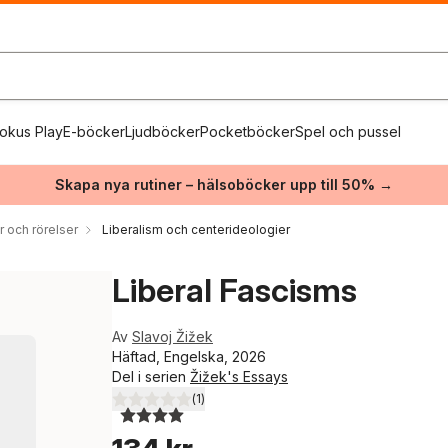
okus Play
E-böcker
Ljudböcker
Pocketböcker
Spel och pussel
Skapa nya rutiner – hälsoböcker upp till 50% →
r och rörelser
Liberalism och centerideologier
Liberal Fascisms
Av
Slavoj Žižek
Häftad, Engelska, 2026
Del i serien
Žižek's Essays
(
1
)
4,0
utav 5 stjärnor. Totalt antal röster: