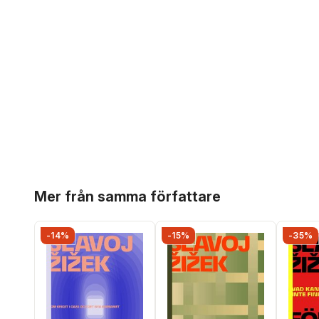
Hoppa över listan
Mer från samma författare
-14%
-15%
-35%