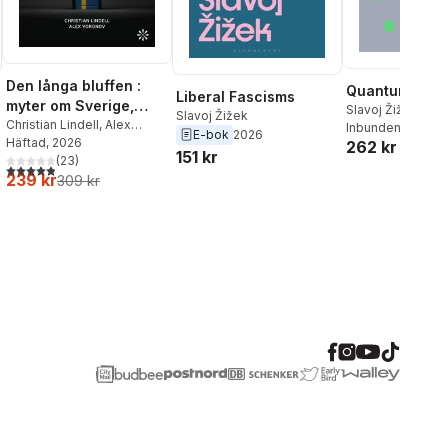
Den långa bluffen :
Quantum Hist
Liberal Fascisms
myter om Sverige,
Slavoj Žižek
Slavoj Žižek
arbete och invandring
Christian Lindell
,
Alex
Inbunden
, 2025
E-bok
2026
Voronov
Häftad
, 2026
262 kr
151 kr
(
23
)
4,9
utav 5 stjärnor. Totalt antal röster:
239 kr
309 kr