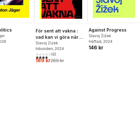
litics
Against Progress
För sent att vakna :
ger
Slavoj Žižek
vad kan vi göra när
2026
Häftad
, 2024
det inte finns någon
Slavoj Zizek
146 kr
Inbunden
, 2024
framtid?
(
6
)
3,8
utav 5 stjärnor. Totalt antal röster:
189 kr
289 kr