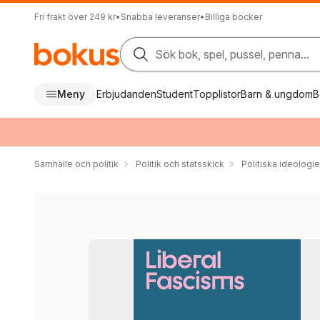
Fri frakt över 249 kr
•
Snabba leveranser
•
Billiga böcker
Sök bok, spel, pussel, penna...
Meny
Erbjudanden
Student
Topplistor
Barn & ungdom
B
Samhälle och politik
Politik och statsskick
Politiska ideologie