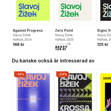
Against Progress
Zero Point
Signs f
Slavoj Žižek
Slavoj Žižek
Slavoj Ži
Häftad
, 2024
Häftad
, 2025
Häftad
, 
146 kr
125 kr
(
1
)
5,0
utav 5 stjärnor. Totalt antal röster:
134 kr
Hoppa över listan
Du kanske också är intresserad av
-14%
-24%