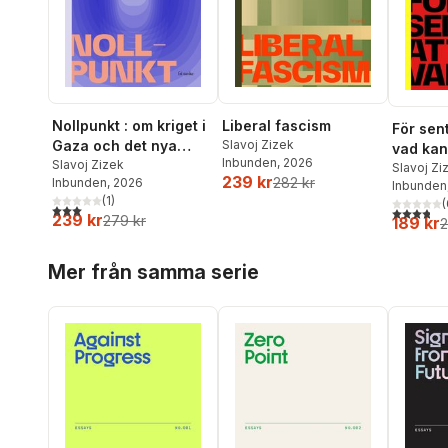
Nollpunkt : om kriget i
Liberal fascism
För sent
Gaza och det nya
Slavoj Zizek
vad kan
Inbunden
, 2026
barbariet
Slavoj Zizek
det int
Slavoj Zi
239 kr
282 kr
Inbunden
, 2026
Inbunden
framtid
(
1
)
(
3,0
utav 5 stjärnor. Totalt antal röster:
3,8
utav 5 
239 kr
279 kr
189 kr
2
Hoppa över listan
Mer från samma serie