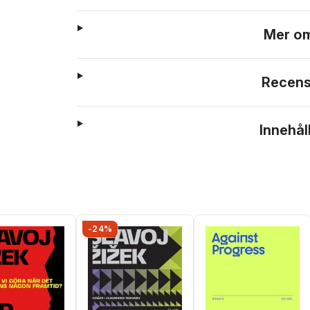
Mer om
Recens
Innehål
-24%