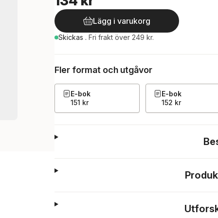
134 kr
Lägg i varukorg
Skickas
.
Fri frakt över 249 kr.
Fler format och utgåvor
E-bok
E-bok
151 kr
152 kr
Be
Produk
Utfors