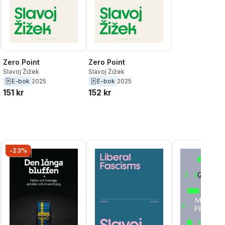
Zero Point
Zero Point
Slavoj Žižek
Slavoj Žižek
E-bok
2025
E-bok
2025
151 kr
152 kr
-23%