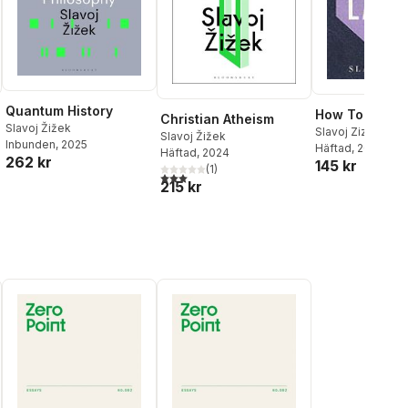
Quantum History
How To Read 
Christian Atheism
Slavoj Žižek
Slavoj Zizek
Slavoj Žižek
Inbunden
, 2025
Häftad
, 2006
Häftad
, 2024
262 kr
145 kr
(
1
)
3,0
utav 5 stjärnor. Totalt antal röster:
215 kr