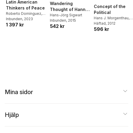
Latin American
Wandering
Concept of the
Thinkers of Peace
Thought of Hannah
Political
Roberto Domínguez
,
Arendt
Hans-Jörg Sigwart
Hans J. Morgenthau
,
Andrea Oelsner
Inbunden
, 2023
Inbunden
, 2015
Hartmut Behr
Häftad
, 2012
,
Felix
1 397 kr
542 kr
596 kr
Rösch
Mina sidor
Hjälp