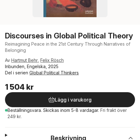
Discourses in Global Political Theory
Reimagining Peace in the 21st Century Through Narratives of
Belonging
Av
Hartmut Behr
,
Felix Rösch
Inbunden, Engelska, 2025
Del i serien
Global Political Thinkers
1 504 kr
Lägg i varukorg
Beställningsvara.
Skickas
inom 5-8 vardagar
.
Fri frakt över
249 kr.
Beskrivning