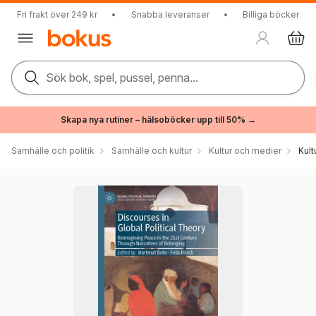
Fri frakt över 249 kr
•
Snabba leveranser
•
Billiga böcker
Sök bok, spel, pussel, penna...
Skapa nya rutiner – hälsoböcker upp till 50% →
Samhälle och politik
Samhälle och kultur
Kultur och medier
Kul