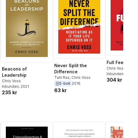
Full Fee Agent
Never Split the
Chris Voss
,
Steve
Beacons of
Difference
Inbunden
, 2022
Leadership
Tahl Raz
,
Chris Voss
304 kr
Chris Voss
E-bok
2016
Inbunden
, 2021
63 kr
235 kr