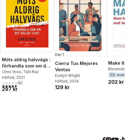
Del 1
Möts aldrig halvvägs :
Make It Happ
Cierra Tus Mejores
förhandla som om det
Bloomsbury Publ
Ventas
gällde livet
Chris Voss
,
Tahl Raz
E-bok
2009
Evelyn Wright
Häftad
, 2021
202 kr
Häftad
, 2024
(
6
)
4,7
utav 5 stjärnor. Totalt antal röster:
129 kr
297 kr