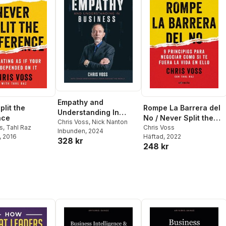
Empathy and
plit the
Rompe La Barrera del
Understanding In
nce
No / Never Split the
Business
Chris Voss
,
Nick Nanton
s
,
Tahl Raz
Difference
Chris Voss
Inbunden
, 2024
, 2016
Häftad
, 2022
328 kr
248 kr