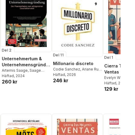
Del 2
Del 11
Del 1
Unternehmertum &
Millonario discreto
Unternehmensgründu
Cierra Tus Me
Codie Sanchez
,
Ariane Ruiz
ng
Artemis Saage
,
Saage
Ventas
de Apodaca Guevara
Häftad
, 2026
Media Gmbh - Deutschland
Häftad
, 2024
Evelyn Wright
246 kr
260 kr
Häftad
, 2024
129 kr