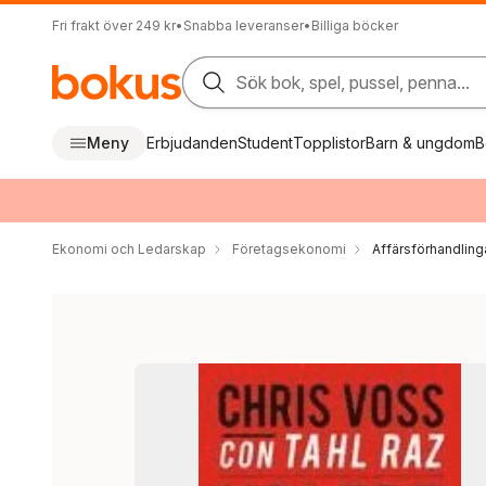
Fri frakt över 249 kr
•
Snabba leveranser
•
Billiga böcker
Sök bok, spel, pussel, penna...
Meny
Erbjudanden
Student
Topplistor
Barn & ungdom
B
Ekonomi och Ledarskap
Företagsekonomi
Affärsförhandling