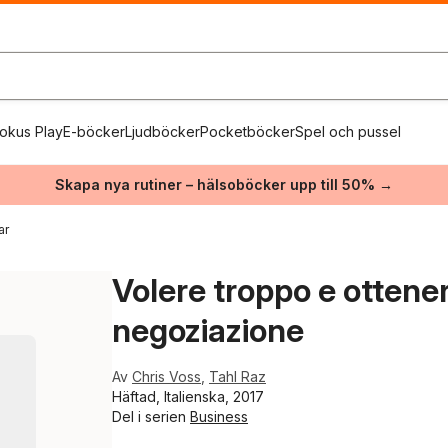
okus Play
E-böcker
Ljudböcker
Pocketböcker
Spel och pussel
Skapa nya rutiner – hälsoböcker upp till 50% →
ar
Volere troppo e ottener
negoziazione
Av
Chris Voss
,
Tahl Raz
Häftad, Italienska, 2017
Del i serien
Business