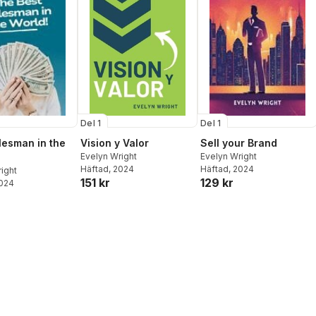
Del 1
Del 1
Vision y Valor
lesman in the
Sell your Brand
Evelyn Wright
Evelyn Wright
Häftad
, 2024
Häftad
, 2024
ight
151 kr
129 kr
2024