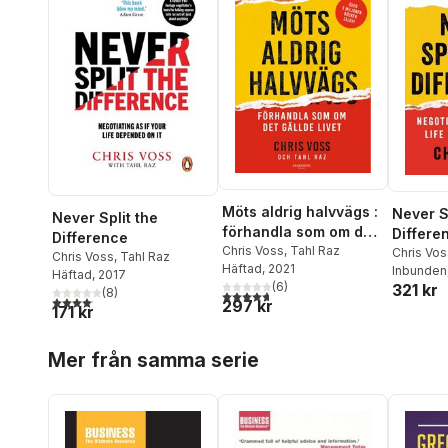
Möts aldrig halvvägs :
Never S
Never Split the
förhandla som om det
Differe
Difference
gällde livet
Chris Voss
,
Tahl Raz
Chris Vos
Chris Voss
,
Tahl Raz
Häftad
, 2021
Inbunden
Häftad
, 2017
(
6
)
321 kr
(
8
)
4,7
utav 5 stjärnor. Totalt antal röster:
4,1
utav 5 stjärnor. Totalt antal röster:
297 kr
171 kr
Hoppa över listan
Mer från samma serie