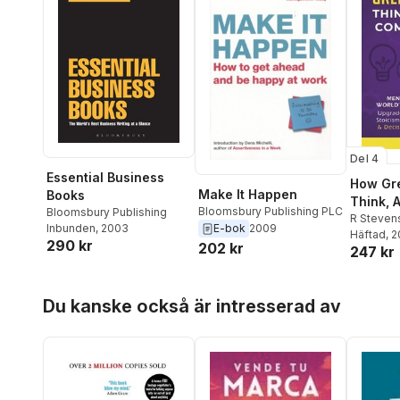
Del 4
Essential Business
How Gr
Make It Happen
Books
Think, 
Bloomsbury Publishing PLC
Bloomsbury Publishing
Commun
R Steven
Inbunden
, 2003
E-bok
2009
Häftad
, 
290 kr
202 kr
247 kr
Hoppa över listan
Du kanske också är intresserad av