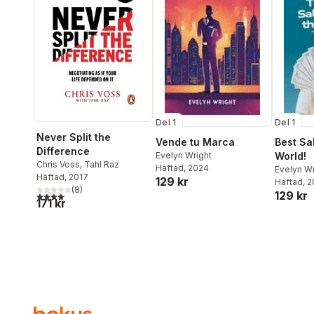
Del 1
Del 1
Never Split the
Vende tu Marca
Best Sa
Difference
Evelyn Wright
World!
Chris Voss
,
Tahl Raz
Häftad
, 2024
Evelyn Wr
Häftad
, 2017
129 kr
Häftad
, 
(
8
)
129 kr
4,1
utav 5 stjärnor. Totalt antal röster:
171 kr