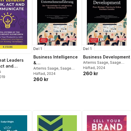
Del 1
Del 1
Business Intelligence
Business Development
eat Leaders
&
Artemis Saage
,
Saage
Act and
Media Gmbh - English
Häftad
, 2024
Unternehmensführung
Artemis Saage
,
Saage
icate
s
260 kr
Media Gmbh - Deutschland
Häftad
, 2024
2019
260 kr