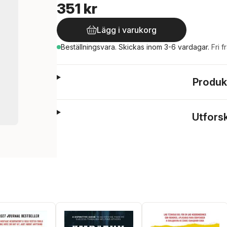
351 kr
Lägg i varukorg
Beställningsvara.
Skickas
inom 3-6 vardagar
.
Fri f
Produk
Utfors