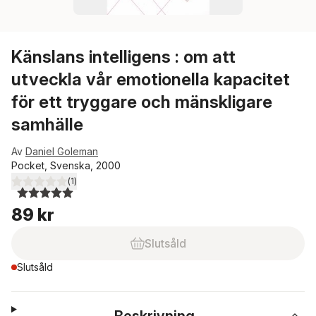
Känslans intelligens : om att
utveckla vår emotionella kapacitet
för ett tryggare och mänskligare
samhälle
Av
Daniel Goleman
Pocket, Svenska, 2000
(
1
)
5,0
utav 5 stjärnor. Totalt antal röster:
89 kr
Slutsåld
Slutsåld