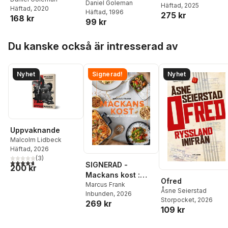
Daniel Goleman
Review
Häftad
, 2025
,
Daniel
Updated and
Häftad
, 2020
Häftad
, 1996
275 kr
Goleman
,
Hermina
Expanded
168 kr
99 kr
Ibarra
,
Susan David
,
(featuring "What
Tasha Eurich
Makes a Leader"
Hoppa över listan
Du kanske också är intresserad av
by Daniel Goleman
Nyhet
Signerad!
Nyhet
Uppvaknande
Malcolm Lidbeck
Häftad
, 2026
(
3
)
4,7
utav 5 stjärnor. Totalt antal röster:
SIGNERAD -
200 kr
Mackans kost :
Ofred
Middagar och
Marcus Frank
Åsne Seierstad
Inbunden
, 2026
matlådor
Storpocket
, 2026
269 kr
109 kr