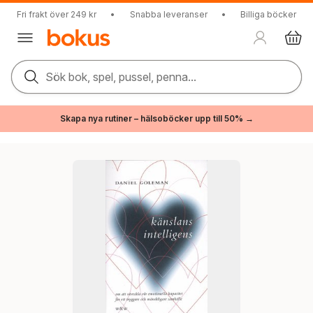
Fri frakt över 249 kr
•
Snabba leveranser
•
Billiga böcker
Sök bok, spel, pussel, penna...
Skapa nya rutiner – hälsoböcker upp till 50% →