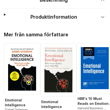
Beskrivning
Produktinformation
Hoppa över listan
Mer från samma författare
HBR's 10 Must
Emotional
Emotional
Reads on Emotiona
Intelligence
Intelligence
Intelligence,
Harvard Business
Daniel Goleman