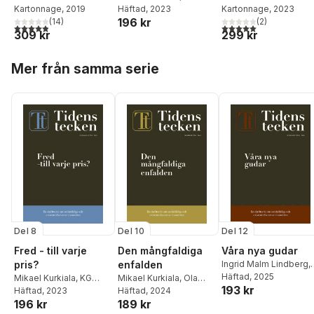
Hammar
Häftad
, 2023
,
Jenny
Kartonnage
, 2023
Kartonnage
, 2019
heliga
196 kr
Ehnberg
,
Annika
(
2
)
(
14
)
5,0
utav 5 stjärnor. Tota
4,9
utav 5 stjärnor. Totalt antal röster:
299 kr
309 kr
Spalde
,
Kjell-Åke
Nordquist
,
Ulrika
Hoppa över listan
Fritzon
,
Ulrika Knutson
Mer från samma serie
Del 8
Del 10
Del 12
Fred - till varje
Den mångfaldiga
Våra nya gudar
pris?
enfalden
Ingrid Malm Lindberg
,
Per Magnus
Häftad
, 2025
Mikael Kurkiala
,
KG
Mikael Kurkiala
,
Ola
193 kr
Johansson
,
Maja
Hammar
Häftad
, 2023
,
Jenny
Sigurdson
Häftad
, 2024
,
Peder
Fjaestad
,
Daniel Bodé
196 kr
189 kr
Ehnberg
,
Annika
Thalén
,
Simon