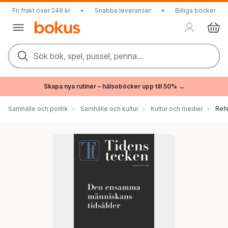
Fri frakt över 249 kr
•
Snabba leveranser
•
Billiga böcker
Sök bok, spel, pussel, penna...
Skapa nya rutiner – hälsoböcker upp till 50% →
Samhälle och politik
Samhälle och kultur
Kultur och medier
Ref