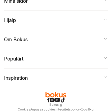
Mina sidor
Magnusson
,
Glenn
Möllergren
,
Rosita
Nyman
,
Tobias Olsson
,
Jon Dag Rasmussen
,
Cristina Joy Torgé
,
Hjälp
Afsaneh Taei
,
Dino
Viscovi
,
Peter Öberg
Om Bokus
Populärt
Inspiration
Bokus
@
Cookies
Anpassa cookies
Integritetspolicy
Köpvillkor