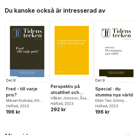
Mats Alvesson
,
Henrik
Spalde
,
Kjell-Åke
Sorgenfrei
,
Henrik
Eriksson
,
Fanny
Hoppa över listan
Nordquist
,
Ulrika
Törnqvist
,
Isabella
Du kanske också är intresserad av
Willman
,
Dougald Hine
Fritzon
,
Ulrika Knutson
Lövin
,
Elisabeth Hjorth
,
Alf Hornberg
Del 8
Del 9
Perspektiv på
Fred - till varje
Special : du
utsatthet och
pris?
stumma nya värld
problem under
Håkan Jönsson
,
Åsa
Mikael Kurkiala
,
KG
Ellen Teir
,
Emmy
Alftberg
Häftad
, 2023
,
Torbjörn
åldrandet
Hammar
Häftad
, 2023
,
Jenny
Stiernblad
Häftad
, 2023
,
Fanny
292 kr
Bildtgård
,
Tove Harnett
,
196 kr
196 kr
Ehnberg
,
Annika
Willman
,
August
Marianne Granbom
,
Spalde
,
Kjell-Åke
Hermansson
,
Lina
Jeanne Höjgaard-
Nordquist
,
Ulrika
Granbacka
,
Melker
Böytler
,
Yvonne
Fritzon
,
Ulrika Knutson
Milton
,
Hanna Soldal
Johansson
,
Finnur