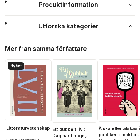
Produktinformation
Utforska kategorier
Hoppa över listan
Mer från samma författare
Nyhet
Litteraturvetenskap
Älska eller älskas i
Ett dubbelt liv :
II
politiken : makt oc
Dagmar Lange,