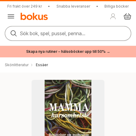
Fri frakt över 249 kr
•
Snabba leveranser
•
Billiga böcker
Sök bok, spel, pussel, penna...
Skapa nya rutiner – hälsoböcker upp till 50% →
Skönlitteratur
Essäer