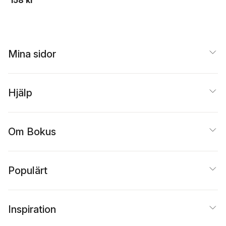
158 kr
Fahlgren
Svedjedal
,
Anna
Albrektson
,
Karl
Berglund
,
Margaretha
Fahlgren
,
Carin Franzé
Thomas Götselius
,
Paula Henrikson
,
Sam
Mina sidor
Holmqvist
,
Karin
Kukkonen
,
Christian
Lenemark
,
Jerry
Määttä
,
Magnus
Hjälp
Nilsson
,
Anna
Nordenstam
,
Ann
Steiner
,
Marie Öhman
Om Bokus
Populärt
Inspiration