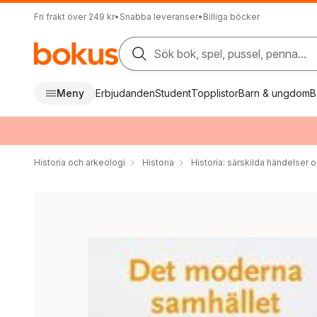
Fri frakt över 249 kr
•
Snabba leveranser
•
Billiga böcker
Sök bok, spel, pussel, penna...
Meny
Erbjudanden
Student
Topplistor
Barn & ungdom
B
Historia och arkeologi
Historia
Historia: särskilda händelser