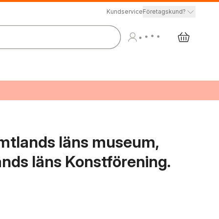
Kundservice
Företagskund?
ämtlands läns museum,
ds läns Konstförening.