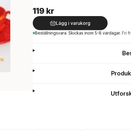
119 kr
Lägg i varukorg
Beställningsvara.
Skickas
inom 5-8 vardagar
.
Fri f
Be
Produk
Utfors