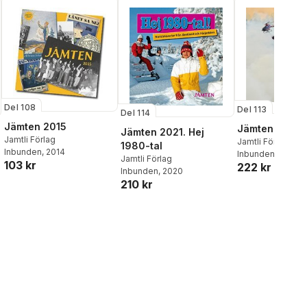
Del 108
Del 113
Del 114
Jämten 2015
Jämten 2020
Jämten 2021. Hej
Jamtli Förlag
Jamtli Förlag
1980-tal
Inbunden
, 2014
Inbunden
, 2019
Jamtli Förlag
103 kr
222 kr
Inbunden
, 2020
210 kr