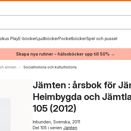
okus Play
E-böcker
Ljudböcker
Pocketböcker
Spel och pussel
Skapa nya rutiner – hälsoböcker upp till 50% →
 och ämnen
Socialhistoria och kulturhistoria
Jämten : årsbok för J
Heimbygda och Jämtlan
105 (2012)
Inbunden, Svenska, 2011
Del 105 i serien
Jämten