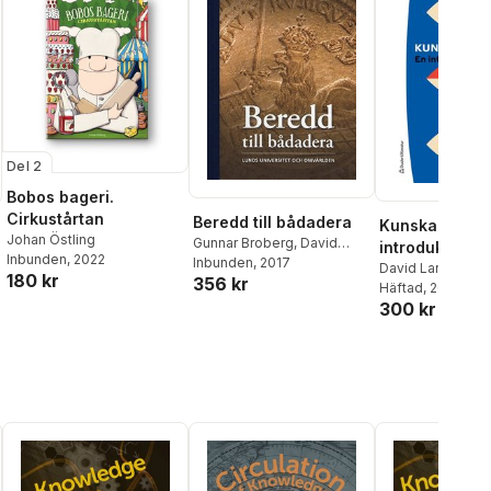
Del 2
Bobos bageri.
Cirkustårtan
Beredd till bådadera
Kunskapshisto
Johan Östling
Gunnar Broberg
,
David
introduktion
Inbunden
, 2022
Dunér
Inbunden
,
Katarina
, 2017
David Larsson H
180 kr
356 kr
Bernhardsson
,
Gustav
Johan Östling
Häftad
, 2024
Holmberg
,
Thomas
300 kr
Kaiserfeld
,
Elisabeth
Mansén
,
Svante Nordin
,
Jan Eric Olsén
,
Johan
Östling