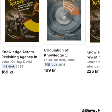
Circulation of
Knowledge Actors.
Knowledge act
Knowledge :
Revisiting Agency in
revisiting age
Explorations in the
Laura Hollsten
,
Johan
the History of
Johan Östling
,
David
the History of
Johan Östling
,
Da
Östling
,
Erling Sandmo
,
E-bok
2018
History of Knowledge
Larsson Heidenblad
,
Anna
Larsson Heidenb
Inbunden
, 2023
E-bok
2023
Knowledge
Knowledge
David Larsson Heidenblad
,
169 kr
225 kr
Nilsson Hammar
Nilsson Hammar
169 kr
Anna Nilsson Hammar
,
Kari
H. Nordberg