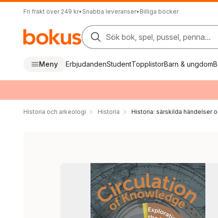
Fri frakt över 249 kr
•
Snabba leveranser
•
Billiga böcker
Sök bok, spel, pussel, penna...
Meny
Erbjudanden
Student
Topplistor
Barn & ungdom
B
Historia och arkeologi
Historia
Historia: särskilda händelser