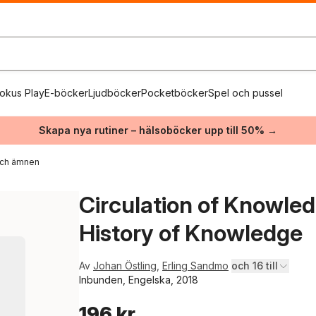
okus Play
E-böcker
Ljudböcker
Pocketböcker
Spel och pussel
Skapa nya rutiner – hälsoböcker upp till 50% →
 och ämnen
Circulation of Knowledg
History of Knowledge
Av
Johan Östling
,
Erling Sandmo
och 16 till
Inbunden, Engelska, 2018
196 kr