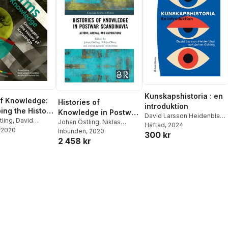
Kunskapshistoria : en
f Knowledge:
Histories of
introduktion
ing the History
Knowledge in Postwar
David Larsson Heidenblad
,
wledge
tling
,
David
Scandinavia
Johan Östling
,
Niklas
Johan Östling
Häftad
, 2024
Heidenblad
,
Anna
2020
Olsen
Inbunden
,
David Larsson
, 2020
300 kr
Hammar
2 458 kr
Heidenblad