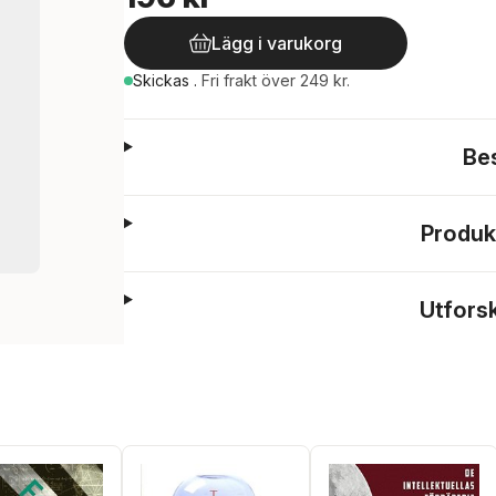
Lägg i varukorg
Skickas
.
Fri frakt över 249 kr.
Be
Produk
Utfors