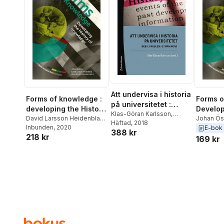
Att undervisa i historia
Forms of knowledge :
Forms o
på universitetet :
developing the History
Develop
idéer, problem,
Klas-Göran Karlsson
,
of Knowledge
David Larsson Heidenblad
,
of Kno
Johan Ös
Andrés Brink Pinto
Häftad
, 2018
,
Lovisa
utmaningar
Anna Nilsson Hammar
Inbunden
, 2020
,
Larsson 
E-bok
388 kr
Brännstedt
,
Martin Ericsson
,
218 kr
Johan Östling
Nilsson 
169 kr
Maria Karlsson
,
David
Larsson Heidenblad
,
Anna
Nilsson Hammar
,
Helén
Persson
,
Henrik
Rosengren
,
Eva Helen
Ulvros
,
Anna Wallette
,
Ulf
Zander