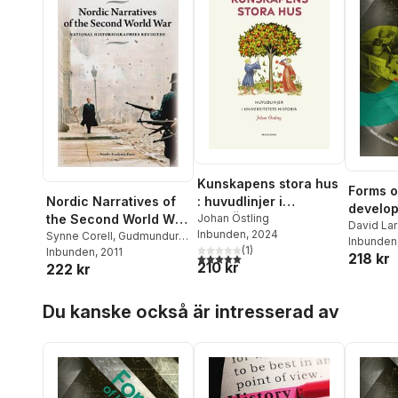
Kunskapens stora hus
Forms o
: huvudlinjer i
Nordic Narratives of
develop
universitetets historia
Johan Östling
the Second World War
of Kno
David La
Inbunden
, 2024
: national
Synne Corell
,
Gudmundur
Anna Nil
Inbunden
(
1
)
Halfdanarson
Inbunden
, 2011
,
Henrik
historiographies
5,0
utav 5 stjärnor. Totalt antal röster:
218 kr
Johan Ös
210 kr
222 kr
Meinander
,
Mirja
revisited
Österberg
,
Uffe Østergård
,
Hoppa över listan
Johan Östling
,
Henrik
Du kanske också är intresserad av
Stenius
,
Bo Stråth
,
Henrik
Stenius
,
Mirja Österberg
,
Johan Östling