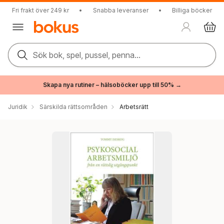
Fri frakt över 249 kr
•
Snabba leveranser
•
Billiga böcker
Sök bok, spel, pussel, penna...
Skapa nya rutiner – hälsoböcker upp till 50% →
Juridik
Särskilda rättsområden
Arbetsrätt