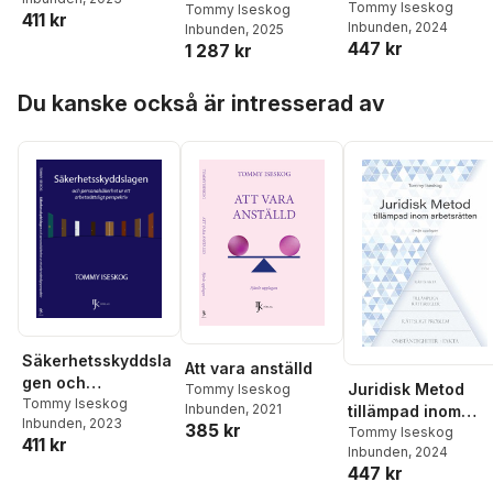
ur ett
arbetsrätten
Tommy Iseskog
Tommy Iseskog
411 kr
arbetsrättsligt
Inbunden
, 2024
Inbunden
, 2025
perspektiv
447 kr
1 287 kr
Hoppa över listan
Du kanske också är intresserad av
Säkerhetsskyddsla
Att vara anställd
gen och
Juridisk Metod
Tommy Iseskog
personalsäkerhet
Tommy Iseskog
Inbunden
, 2021
tillämpad inom
Inbunden
, 2023
ur ett
385 kr
arbetsrätten
Tommy Iseskog
411 kr
arbetsrättsligt
Inbunden
, 2024
perspektiv
447 kr