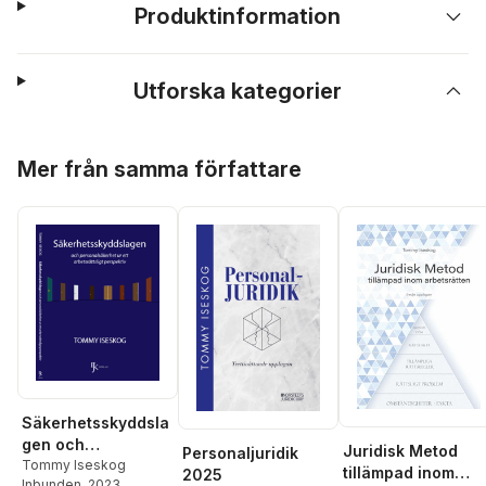
Produktinformation
Utforska kategorier
Hoppa över listan
Mer från samma författare
Säkerhetsskyddsla
gen och
Juridisk Metod
Personaljuridik
personalsäkerhet
Tommy Iseskog
tillämpad inom
2025
Inbunden
, 2023