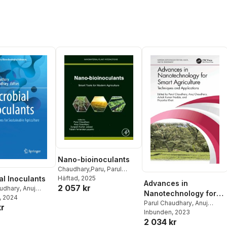
Nano-bioinoculants
Chaudhary,Paru
,
Parul
al Inoculants
Chaudhary
Häftad
, 2025
,
Anuj
Advances in
2 057 kr
Chaudhary
,
Durgesh Kumar
audhary
,
Anuj
Nanotechnology for
Jaiswal
,
Fernandez-
y
, 2024
Smart Agriculture
Parul Chaudhary
,
Anuj
Luqueno Fabian
kr
Chaudhary
Inbunden
, 2023
,
Ashok Kumar
2 034 kr
Nadda
,
Priyanka Khati