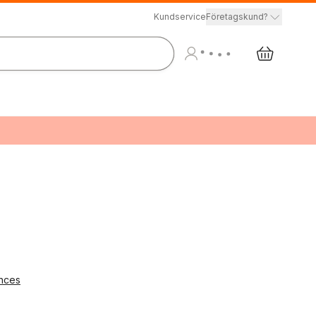
Kundservice
Företagskund?
ances