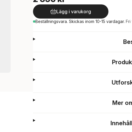
Lägg i varukorg
Beställningsvara.
Skickas
inom 10-15 vardagar
.
Fri
Be
Produk
Utfors
Mer om
Innehål