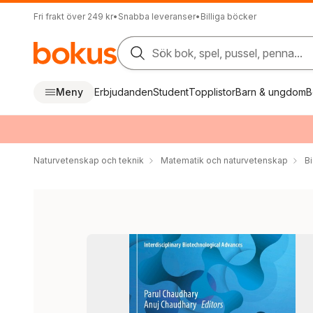
Fri frakt över 249 kr
•
Snabba leveranser
•
Billiga böcker
Sök bok, spel, pussel, penna...
Meny
Erbjudanden
Student
Topplistor
Barn & ungdom
B
Naturvetenskap och teknik
Matematik och naturvetenskap
Bi