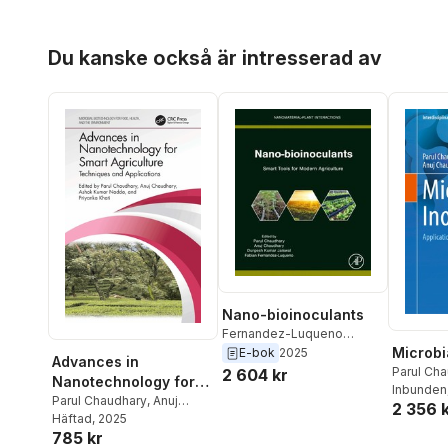
Hoppa över listan
Du kanske också är intresserad av
Nano-bioinoculants
Fernandez-Luqueno
Microbi
Fabian
,
Durgesh Kumar
E-bok
2025
Advances in
Jaiswal
,
Anuj Chaudhary
,
Parul Ch
2 604 kr
Nanotechnology for
Parul Chaudhary
Chaudhar
Inbunden
Smart Agriculture
Parul Chaudhary
,
Anuj
2 356 
Chaudhary
Häftad
, 2025
,
Ashok Kumar
785 kr
Nadda
,
Priyanka Khati