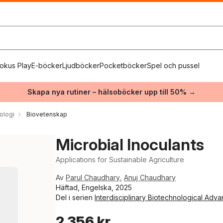
okus Play
E-böcker
Ljudböcker
Pocketböcker
Spel och pussel
Skapa nya rutiner – hälsoböcker upp till 50% →
ologi
Biovetenskap
Microbial Inoculants
Applications for Sustainable Agriculture
Av
Parul Chaudhary
,
Anuj Chaudhary
Häftad, Engelska, 2025
Del i serien
Interdisciplinary Biotechnological Adv
2 356 kr