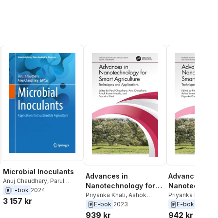
Microbial Inoculants
Advances in
Advances in
Anuj Chaudhary
,
Parul
Nanotechnology for
Nanotechnolo
Chaudhary
E-bok
2024
Smart Agriculture
Priyanka Khati
,
Ashok
Smart Agricul
Priyanka Khati
,
A
3 157 kr
Kumar Nadda
,
Anuj
Kumar Nadda
,
An
E-bok
2023
E-bok
2023
Chaudhary
,
Parul
Chaudhary
,
Parul
939 kr
942 kr