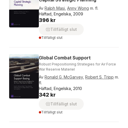
Av
Ralph Masi
,
Anny Wong
m. fl.
Häftad, Engelska, 2009
396 kr
Tillfälligt slut
Tillfälligt slut
Global Combat Support
Robust Prepositioning Strategies for Air Force
War Reserve Materiel
Av
Ronald G. McGarvey
,
Robert S. Tripp
m.
fl.
Häftad, Engelska, 2010
342 kr
Tillfälligt slut
Tillfälligt slut