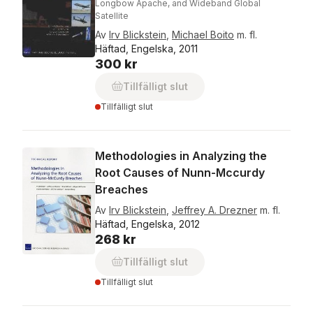
Longbow Apache, and Wideband Global
Satellite
Av
Irv Blickstein
,
Michael Boito
m. fl.
Häftad, Engelska, 2011
300 kr
Tillfälligt slut
Tillfälligt slut
Methodologies in Analyzing the
Root Causes of Nunn-Mccurdy
Breaches
Av
Irv Blickstein
,
Jeffrey A. Drezner
m. fl.
Häftad, Engelska, 2012
268 kr
Tillfälligt slut
Tillfälligt slut