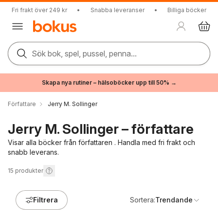
Fri frakt över 249 kr
•
Snabba leveranser
•
Billiga böcker
Sök bok, spel, pussel, penna...
Skapa nya rutiner – hälsoböcker upp till 50% →
Författare
Jerry M. Sollinger
Jerry M. Sollinger – författare
Visar alla böcker från författaren . Handla med fri frakt och
snabb leverans.
15
produkter
Filtrera
Sortera:
Trendande