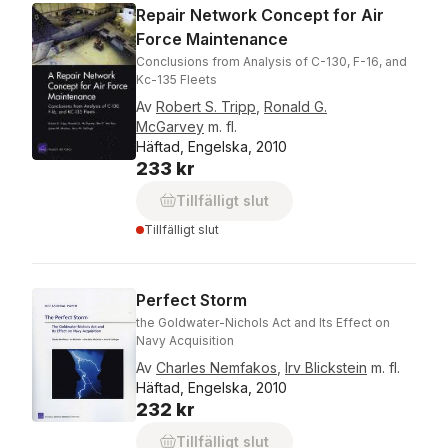
Repair Network Concept for Air
Force Maintenance
Conclusions from Analysis of C-130, F-16, and
Kc-135 Fleets
Av
Robert S. Tripp
,
Ronald G.
McGarvey
m. fl.
Häftad, Engelska, 2010
233 kr
Tillfälligt slut
Tillfälligt slut
Perfect Storm
the Goldwater-Nichols Act and Its Effect on
Navy Acquisition
Av
Charles Nemfakos
,
Irv Blickstein
m. fl.
Häftad, Engelska, 2010
232 kr
Tillfälligt slut