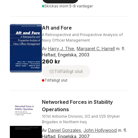
Skickas
inom 5-8 vardagar
Aft and Fore
A Retrospective and Prospective Analysis of
Navy Officer Management
Av
Harry J. Thie
,
Margaret C. Harrell
m. fl.
Häftad, Engelska, 2003
260 kr
Tillfälligt slut
Tillfälligt slut
Networked Forces in Stability
Operations
101st Airborne Division, 3/2 and 1/25 Stryker
Brigades in Northern Iraq
Av
Daniel Gonzales
,
John Hollywood
m. fl.
Häftad, Engelska, 2007