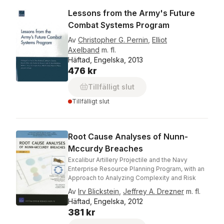
Lessons from the Army's Future
Combat Systems Program
Av
Christopher G. Pernin
,
Elliot
Axelband
m. fl.
Häftad, Engelska, 2013
476 kr
Tillfälligt slut
Tillfälligt slut
Root Cause Analyses of Nunn-
Mccurdy Breaches
Excalibur Artillery Projectile and the Navy
Enterprise Resource Planning Program, with an
Approach to Analyzing Complexity and Risk
Av
Irv Blickstein
,
Jeffrey A. Drezner
m. fl.
Häftad, Engelska, 2012
381 kr