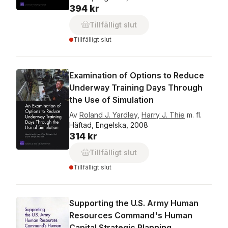
394 kr
Tillfälligt slut
Tillfälligt slut
Examination of Options to Reduce
Underway Training Days Through
the Use of Simulation
Av
Roland J. Yardley
,
Harry J. Thie
m. fl.
Häftad, Engelska, 2008
314 kr
Tillfälligt slut
Tillfälligt slut
Supporting the U.S. Army Human
Resources Command's Human
Capital Strategic Planning