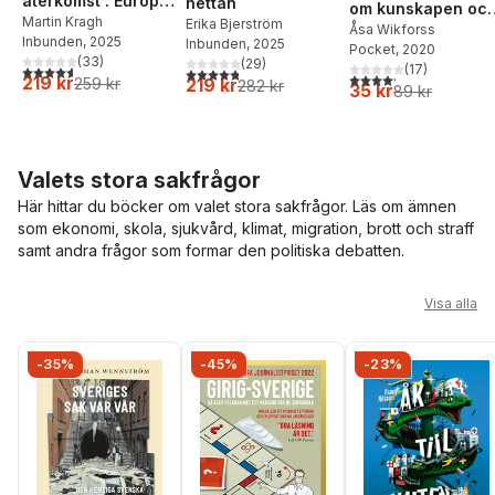
återkomst : Europa
hettan
om kunskapen oc
och
Martin Kragh
Erika Bjerström
dess fiender
Åsa Wikforss
Inbunden
, 2025
Inbunden
, 2025
världsordningens
Pocket
, 2020
(
33
)
(
29
)
sammanbrott
(
17
)
4,6
utav 5 stjärnor. Totalt antal röster:
4,8
utav 5 stjärnor. Totalt antal röster:
4,2
utav 5 stjärnor. Tota
219 kr
219 kr
259 kr
282 kr
35 kr
89 kr
Valets stora sakfrågor
Här hittar du böcker om valet stora sakfrågor. Läs om ämnen
som ekonomi, skola, sjukvård, klimat, migration, brott och straff
samt andra frågor som formar den politiska debatten.
Hoppa över listan
Visa alla
-35%
-45%
-23%