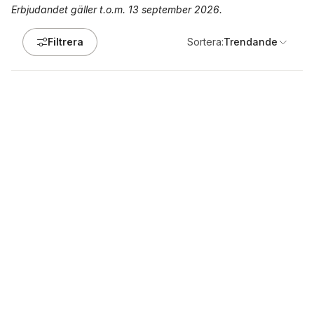
Erbjudandet gäller t.o.m. 13 september 2026.
Filtrera
Sortera:
Trendande
-15%
-18%
Historiens återkomst :
Makten och det heliga : den
Europa och
religiösa vändningen i