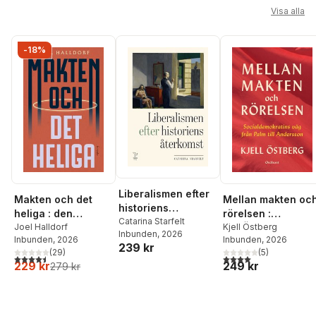
Hoppa över listan
Visa alla
-18%
Liberalismen efter
Makten och det
Mellan makten oc
historiens
heliga : den
rörelsen :
återkomst
Catarina Starfelt
religiösa
Joel Halldorf
socialdemokratins
Kjell Östberg
Inbunden
, 2026
Inbunden
, 2026
Inbunden
, 2026
vändningen i
väg från Palm till
239 kr
(
29
)
(
5
)
världspolitiken
Andersson
4,5
utav 5 stjärnor. Totalt antal röster:
4,0
utav 5 stjärnor. Tota
229 kr
249 kr
279 kr