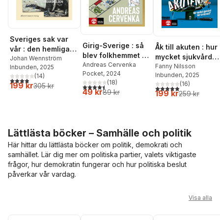
Sveriges sak var
Girig-Sverige : så
Åk till akuten : hur
vår : den hemliga
blev folkhemmet ett
mycket sjukvård
svenska
Johan Wennström
paradis för de
Andreas Cervenka
har vi råd med?
Fanny Nilsson
Inbunden
, 2025
motståndsrörelsen
Pocket
, 2024
superrika
Inbunden
, 2025
(
14
)
3,9
utav 5 stjärnor. Totalt antal röster:
(
18
)
(
16
)
199 kr
305 kr
4,5
utav 5 stjärnor. Totalt antal röster:
4,9
utav 5 stjärnor. Tota
49 kr
89 kr
199 kr
259 kr
Lättlästa böcker – Samhälle och politik
Här hittar du lättlästa böcker om politik, demokrati och
samhället. Lär dig mer om politiska partier, valets viktigaste
frågor, hur demokratin fungerar och hur politiska beslut
påverkar vår vardag.
Hoppa över listan
Visa alla