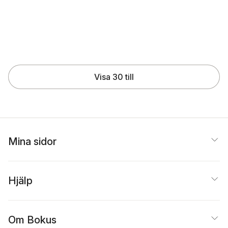
Palm till Andersson
Inbunden, 2026
149 kr
189 kr
249 kr
Skickas
Lägg till
Lägg till
Visa 30 till
Mina sidor
Hjälp
Om Bokus