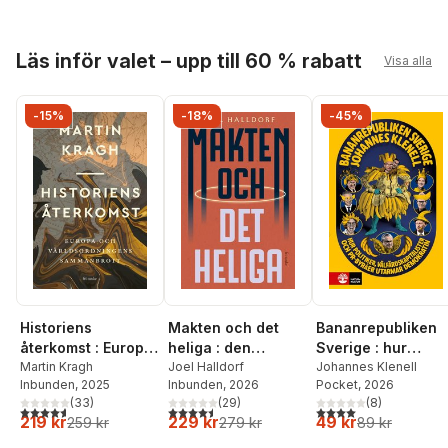
Hoppa över listan
Läs inför valet – upp till 60 % rabatt
Visa alla
-15%
-18%
-45%
Historiens
Makten och det
Bananrepubliken
återkomst : Europa
heliga : den
Sverige : hur
och
Martin Kragh
religiösa
Joel Halldorf
politiker,
Johannes Klenell
Inbunden
, 2025
Inbunden
, 2026
Pocket
, 2026
världsordningens
vändningen i
välfärdskapitalist
(
33
)
(
29
)
(
8
)
sammanbrott
världspolitiken
och pr-byråer
4,6
utav 5 stjärnor. Totalt antal röster:
4,5
utav 5 stjärnor. Totalt antal röster:
4,0
utav 5 stjärnor. Tota
219 kr
229 kr
49 kr
259 kr
279 kr
89 kr
utarmar demokrat