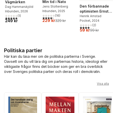
Min tid i Nato
Vägmärken
Den förbannade
Jens Stoltenberg
Dag Hammarskjöld
optimisten Ernst
Inbunden
, 2025
Inbunden
, 2026
(
16
)
(
1
)
Wigforss :
Henrik Arnstad
4,3
utav 5 stjärnor. Totalt antal röster:
5,0
utav 5 stjärnor. Totalt antal röster:
229 kr
249 kr
329 kr
Pocket
, 2024
socialisten som
(
2
)
skapade Sverige
4,0
utav 5 stjärnor. Tota
59 kr
99 kr
Politiska partier
Här kan du läsa mer om de politiska partierna i Sverige.
Oavsett om du vill lära dig om partiernas historia, ideologi eller
viktigaste frågor finns det böcker som ger en bra överblick
över Sveriges politiska partier och deras roll i demokratin.
Hoppa över listan
Visa alla