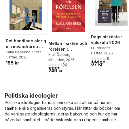
Dags att rösta :
Det handlade aldrig
valskola 2026
Mellan makten och
om invandrarna :
LL-förlaget
rörelsen :
om varför arbetare
Karla Backlund
,
Stefan
Häftad
, 2026
socialdemokratins
Kjell Östberg
Sjöberg
Häftad
, 2026
lämnat S för SD
(
1
)
Inbunden
, 2026
väg från Palm till
5,0
utav 5 stjärnor. Tota
185 kr
87 kr
(
5
)
Andersson
4,0
utav 5 stjärnor. Totalt antal röster:
249 kr
Politiska ideologier
Politiska ideologier handlar om olika sätt att se på hur ett
samhälle ska organiseras och styras. Här hittar du böcker om
de vanligaste ideologierna, deras bakgrund och hur de har
påverkat samhället – både historiskt och i dagens samhälle.