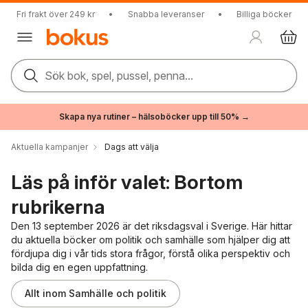
Fri frakt över 249 kr
•
Snabba leveranser
•
Billiga böcker
Sök bok, spel, pussel, penna...
Skapa nya rutiner – hälsoböcker upp till 50% →
Aktuella kampanjer
Dags att välja
Läs på inför valet: Bortom
rubrikerna
Den 13 september 2026 är det riksdagsval i Sverige. Här hittar
du aktuella böcker om politik och samhälle som hjälper dig att
fördjupa dig i vår tids stora frågor, förstå olika perspektiv och
bilda dig en egen uppfattning.
Hoppa över listan
Allt inom Samhälle och politik