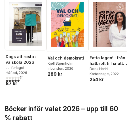
Dags att rösta :
Fatta lagen! : från
Val och demokrati
valskola 2026
hatbrott till snatter
Kjell Stjernholm
LL-förlaget
Inbunden
, 2026
och svartjobb
Dona Hariri
Häftad
, 2026
289 kr
Kartonnage
, 2022
(lättläst)
(
1
)
254 kr
5,0
utav 5 stjärnor. Totalt antal röster:
87 kr
Böcker inför valet 2026 – upp till 60
% rabatt