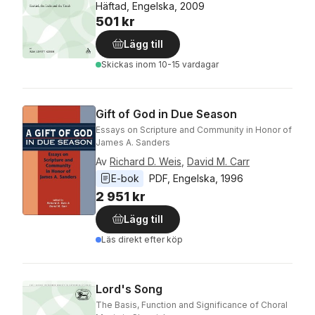
Häftad, Engelska, 2009
501 kr
Lägg till
Skickas
inom 10-15 vardagar
Gift of God in Due Season
Essays on Scripture and Community in Honor of
James A. Sanders
Av
Richard D. Weis
,
David M. Carr
E-bok
PDF
, 
Engelska
, 
1996
2 951 kr
Lägg till
Läs direkt efter köp
Lord's Song
The Basis, Function and Significance of Choral