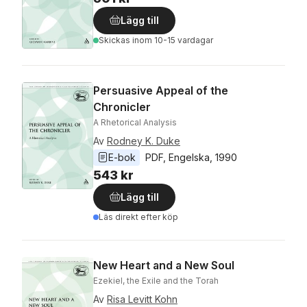
Lägg till
Skickas
inom 10-15 vardagar
Persuasive Appeal of the
Chronicler
A Rhetorical Analysis
Av
Rodney K. Duke
E-bok
PDF
, 
Engelska
, 
1990
543 kr
Lägg till
Läs direkt efter köp
New Heart and a New Soul
Ezekiel, the Exile and the Torah
Av
Risa Levitt Kohn