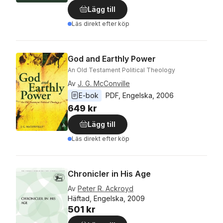
Lägg till
Läs direkt efter köp
God and Earthly Power
An Old Testament Political Theology
Av
J. G. McConville
E-bok
PDF
, 
Engelska
, 
2006
649 kr
Lägg till
Läs direkt efter köp
Chronicler in His Age
Av
Peter R. Ackroyd
Häftad, Engelska, 2009
501 kr