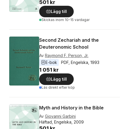
501 kr
Lägg till
Skickas
inom 10-15 vardagar
Second Zechariah and the
Deuteronomic School
Av
Raymond F. Person, Jr.
E-bok
PDF
, 
Engelska
, 
1993
1 051 kr
Lägg till
Läs direkt efter köp
Myth and History in the Bible
Av
Giovanni Garbini
Häftad, Engelska, 2009
501 kr