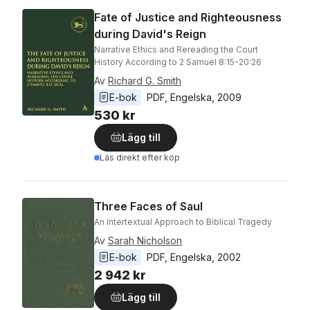
Fate of Justice and Righteousness
during David's Reign
Narrative Ethics and Rereading the Court
History According to 2 Samuel 8:15-20:26
Av
Richard G. Smith
E-bok
PDF
, 
Engelska
, 
2009
530 kr
Lägg till
Läs direkt efter köp
Three Faces of Saul
An Intertextual Approach to Biblical Tragedy
Av
Sarah Nicholson
E-bok
PDF
, 
Engelska
, 
2002
2 942 kr
Lägg till