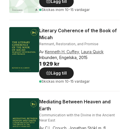
Lägg till
Skickas
inom 10-15 vardagar
Literary Coherence of the Book of
Micah
Remnant, Restoration, and Promise
Av
Kenneth H. Cuffey
,
Laura Quick
Inbunden, Engelska, 2015
1 929 kr
Lägg till
Skickas
inom 10-15 vardagar
Mediating Between Heaven and
Earth
Communication with the Divine in the Ancient
Near East
Av
C.L. Crouch
,
Jonathan Stökl
m. fl.