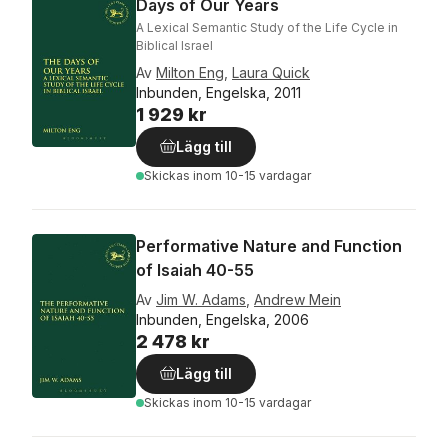
Days of Our Years
A Lexical Semantic Study of the Life Cycle in
Biblical Israel
Av
Milton Eng
,
Laura Quick
Inbunden, Engelska, 2011
1 929 kr
Lägg till
Skickas
inom 10-15 vardagar
Performative Nature and Function
of Isaiah 40-55
Av
Jim W. Adams
,
Andrew Mein
Inbunden, Engelska, 2006
2 478 kr
Lägg till
Skickas
inom 10-15 vardagar