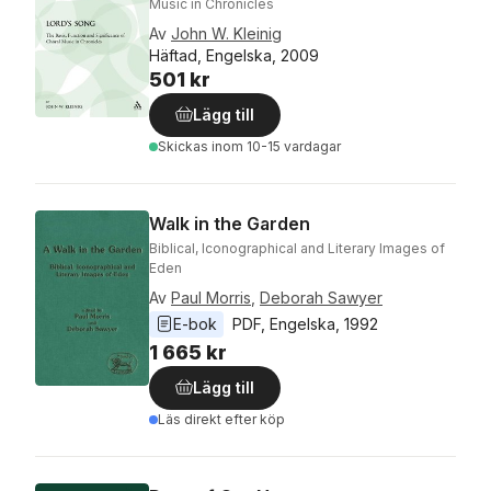
Music in Chronicles
Av
John W. Kleinig
Häftad, Engelska, 2009
501 kr
Lägg till
Skickas
inom 10-15 vardagar
Walk in the Garden
Biblical, Iconographical and Literary Images of
Eden
Av
Paul Morris
,
Deborah Sawyer
E-bok
PDF
, 
Engelska
, 
1992
1 665 kr
Lägg till
Läs direkt efter köp