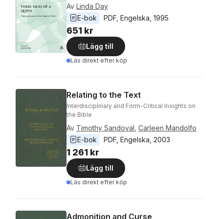
Av
Linda Day
E-bok
PDF
, 
Engelska
, 
1995
651 kr
Lägg till
Läs direkt efter köp
Relating to the Text
Interdisciplinary and Form-Critical Insights on
the Bible
Av
Timothy Sandoval
,
Carleen Mandolfo
E-bok
PDF
, 
Engelska
, 
2003
1 261 kr
Lägg till
Läs direkt efter köp
Admonition and Curse