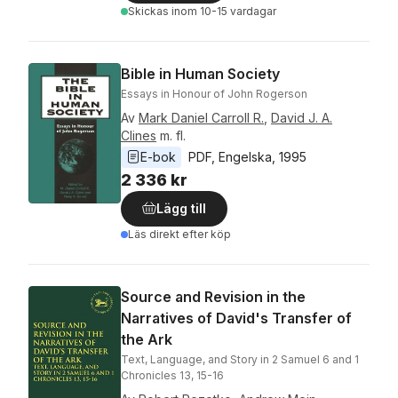
Skickas
inom 10-15 vardagar
Bible in Human Society
Essays in Honour of John Rogerson
Av
Mark Daniel Carroll R.
,
David J. A.
Clines
m. fl.
E-bok
PDF
, 
Engelska
, 
1995
2 336 kr
Lägg till
Läs direkt efter köp
Source and Revision in the
Narratives of David's Transfer of
the Ark
Text, Language, and Story in 2 Samuel 6 and 1
Chronicles 13, 15-16