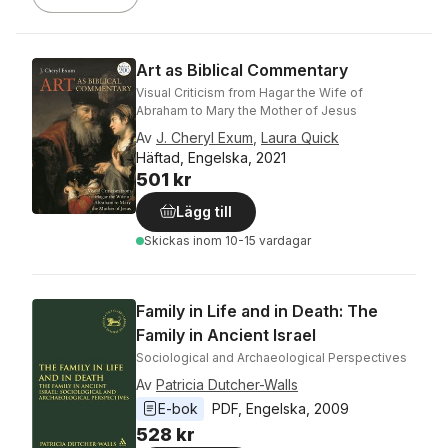
Art as Biblical Commentary
Visual Criticism from Hagar the Wife of
Abraham to Mary the Mother of Jesus
Av
J. Cheryl Exum
,
Laura Quick
Häftad, Engelska, 2021
501 kr
Lägg till
Skickas
inom 10-15 vardagar
Family in Life and in Death: The
Family in Ancient Israel
Sociological and Archaeological Perspectives
Av
Patricia Dutcher-Walls
E-bok
PDF
, 
Engelska
, 
2009
528 kr