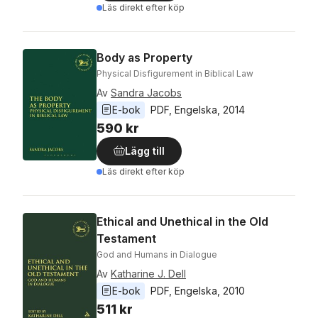
Läs direkt efter köp
Body as Property
Physical Disfigurement in Biblical Law
Av
Sandra Jacobs
E-bok
PDF
, 
Engelska
, 
2014
590 kr
Lägg till
Läs direkt efter köp
Ethical and Unethical in the Old
Testament
God and Humans in Dialogue
Av
Katharine J. Dell
E-bok
PDF
, 
Engelska
, 
2010
511 kr