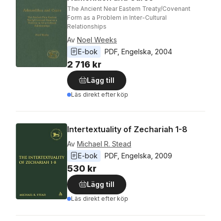
The Ancient Near Eastern Treaty/Covenant
Form as a Problem in Inter-Cultural
Relationships
Av
Noel Weeks
E-bok
PDF
, 
Engelska
, 
2004
2 716 kr
Lägg till
Läs direkt efter köp
Intertextuality of Zechariah 1-8
Av
Michael R. Stead
E-bok
PDF
, 
Engelska
, 
2009
530 kr
Lägg till
Läs direkt efter köp