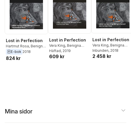
Lost in Perfection
Lost in Perfection
Lost in Perfection
Vera King
,
Benigna
Vera King
,
Benigna
Hartmut Rosa
,
Benigna
Gerisch
Inbunden
,
Hartmut Rosa
, 2018
Gerisch
Häftad
, 2019
,
Hartmut Rosa
Gerisch
,
Vera King
E-bok
2018
2 458 kr
609 kr
824 kr
Mina sidor