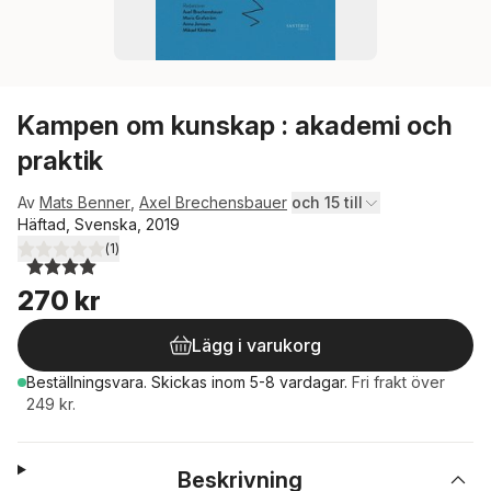
Kampen om kunskap : akademi och
praktik
Av
Mats Benner
,
Axel Brechensbauer
och 15 till
Häftad, Svenska, 2019
(
1
)
4,0
utav 5 stjärnor. Totalt antal röster:
270 kr
Lägg i varukorg
Beställningsvara.
Skickas
inom 5-8 vardagar
.
Fri frakt över
249 kr.
Beskrivning