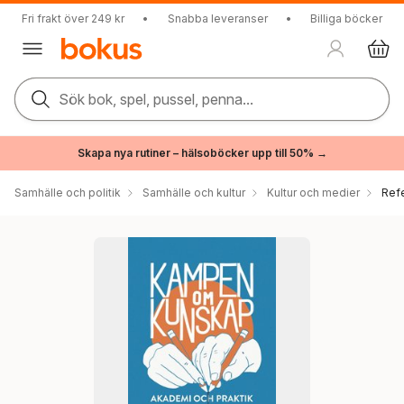
Fri frakt över 249 kr
•
Snabba leveranser
•
Billiga böcker
Sök bok, spel, pussel, penna...
Skapa nya rutiner – hälsoböcker upp till 50% →
Samhälle och politik
Samhälle och kultur
Kultur och medier
Ref