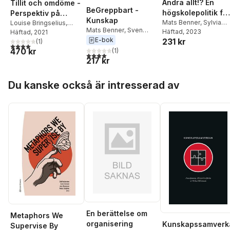
Ändra allt!? En
Tillit och omdöme -
BeGreppbart -
högskolepolitik för
Perspektiv på
Kunskap
vår tid
Mats Benner
,
Sylvia
tillitsbaserad
Louise Bringselius
,
Mats Benner
,
Sven
Schwaag Serger
Häftad
, 2023
Magnus Adenskog
Häftad
, 2021
,
styrning
Widmalm
E-bok
231 kr
Mats Benner
(
1
)
,
Andreas
4,0
utav 5 stjärnor. Totalt antal röster:
470 kr
(
1
)
Bergh
,
Jonna
4,0
utav 5 stjärnor. Totalt antal röster:
217 kr
Bornemark
,
Lotta
Dellve
,
Patrik Hall
,
Hoppa över listan
Monica Lindgren
,
Du kanske också är intresserad av
Johann Packendorff
,
Vilhelm Persson
,
Kerstin Svensson
,
Lennart G Svensson
En berättelse om
Metaphors We
organisering
Kunskapssamverk
Supervise By