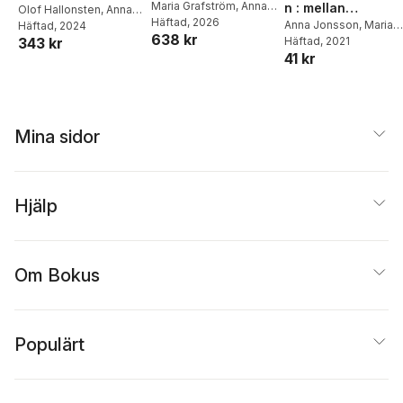
Maria Grafström
,
Anna
n : mellan
Olof Hallonsten
,
Anna
Jonsson
Häftad
, 2026
,
Oline Stig
,
elfenbenstorn och
Anna Jonsson
,
Maria
Jonsson
Häftad
, 2024
,
Jens
638 kr
Lars Strannegård
Grafström
Häftad
, 2021
,
Mikael
343 kr
Rennstam
,
Nadja
marknadstorg
41 kr
Klintman
Sörgärde
,
Sanne
Frandsen
,
Katarina
Hollertz
,
Lisa Källström
,
Björn Lundberg
,
Jenny
Magnusson
,
Monika
Mina sidor
Müller
,
Eddy Nehls
,
Stephan Schaefer
,
Katie Sullivan
,
David
Wästerfors
,
Maria
Hjälp
Zackariasson
Om Bokus
Populärt