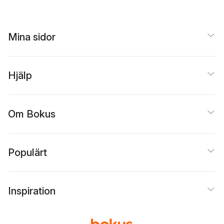
Zsuzsanna
Szvetelszky
,
Fanny
Wendt Höjer
Mina sidor
Hjälp
Om Bokus
Populärt
Inspiration