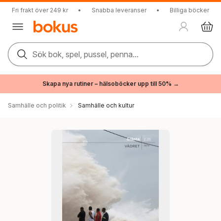
Fri frakt över 249 kr
•
Snabba leveranser
•
Billiga böcker
Sök bok, spel, pussel, penna...
Skapa nya rutiner – hälsoböcker upp till 50% →
Samhälle och politik
Samhälle och kultur