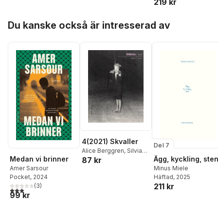
219 kr
Hoppa över listan
Du kanske också är intresserad av
4(2021) Skvaller
Del 7
Alice Berggren
,
Silvia
Medan vi brinner
Ägg, kyckling, ste
87 kr
Federici
,
Linnea Frank
,
Amer Sarsour
Minus Miele
Lia García
,
Minna
Pocket
, 2024
Häftad
, 2025
Henriksson
,
Agri Ismaïl
,
211 kr
(
3
)
Nadia Maghder
,
Letizia
3,0
utav 5 stjärnor. Totalt antal röster:
99 kr
Miro
,
Miran Mohar
,
Cecilia Nyman
,
Marc
Siegel
,
Susan Sontag
,