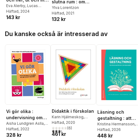
slutna rum : om
barnkulturens egna
Eva Alerby
,
Lucas
status och
Ylva Lorentzon
Gottzén
Häftad
, 2024
,
Simon
vägar
Häftad
, 2021
barnkulturpolitik i
143 kr
Wessbo
,
Rebecca
132 kr
scenkonstens
Brinch
,
Ylva Lorentzon
,
vardagspraktik
Anna Lund
,
Sara Uhnoo
,
Hoppa över listan
Du kanske också är intresserad av
Susanne C. Ylönen
,
Astrid Söderbergh
Widding
Didaktik i förskolan
Vi gör olika :
Läsning och
Karin Hjälmeskog
,
undervisning om
gestaltning : att
Kristina Andersson
Häftad
, 2020
,
mångfald och
Aisha Lundgren Aslla
,
arbeta med
Kristina Hermansson
,
Annica Gullberg
(
6
)
,
Kerstin
Franziska Forssander
Häftad
, 2022
demokrati i
Anna Nordenstam
Häftad
, 2026
,
litteratur på
3,3
utav 5 stjärnor. Totalt antal röster:
461 kr
Lagrell
328 kr
448 kr
Malin Blix
,
Christoffer
förskolan
mellanstadiet