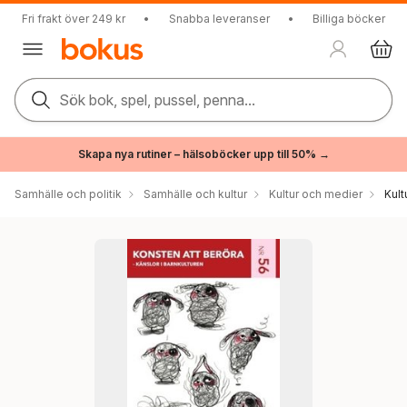
Fri frakt över 249 kr
•
Snabba leveranser
•
Billiga böcker
Sök bok, spel, pussel, penna...
Skapa nya rutiner – hälsoböcker upp till 50% →
Samhälle och politik
Samhälle och kultur
Kultur och medier
Kul