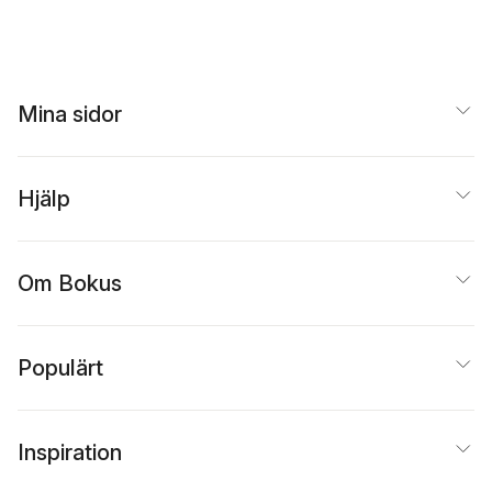
Dahl
,
Martin Hellström
,
Ola Henricsson
,
Mary
Ingemansson
,
Peter
Kostenniemi
,
Stefan
Lundström
,
Maria
Nilson
,
Olle Nordberg
,
Mina sidor
Anna Smedberg
Bondesson
,
Ann
Steiner
,
Anette
Svensson
,
Olle Widhe
Hjälp
Om Bokus
Populärt
Inspiration