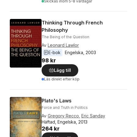
Skickas
inom 5-8 vardagar
Thinking Through French
Philosophy
The Being of the Question
Av
Leonard Lawlor
E-bok
Engelska
, 
2003
98 kr
Lägg till
Läs direkt efter köp
Plato's Laws
Force and Truth in Politics
Av
Gregory Recco
,
Eric Sanday
Häftad, Engelska, 2013
264 kr