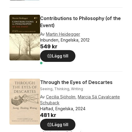
Contributions to Philosophy (of the
Event)
Av
Martin Heidegger
Inbunden, Engelska, 2012
549 kr
Lägg till
Through the Eyes of Descartes
Seeing, Thinking, Writing
Av
Cecilia Sjöholm
,
Marcia Sá Cavalcante
Schuback
Häftad, Engelska, 2024
481 kr
Lägg till