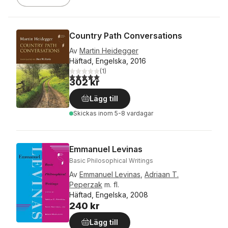
Country Path Conversations
Av
Martin Heidegger
Häftad, Engelska, 2016
(
1
)
5,0
utav 5 stjärnor. Totalt antal röster:
302 kr
Lägg till
Skickas
inom 5-8 vardagar
Emmanuel Levinas
Basic Philosophical Writings
Av
Emmanuel Levinas
,
Adriaan T.
Peperzak
m. fl.
Häftad, Engelska, 2008
240 kr
Lägg till