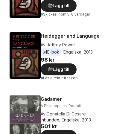
Lägg till
Skickas
inom 5-8 vardagar
Heidegger and Language
Av
Jeffrey Powell
E-bok
Engelska
, 
2013
98 kr
Lägg till
Läs direkt efter köp
Gadamer
A Philosophical Portrait
Av
Donatella Di Cesare
Inbunden, Engelska, 2013
501 kr