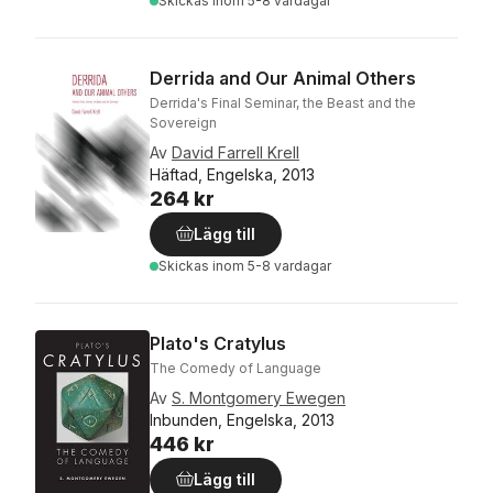
Skickas
inom 5-8 vardagar
Derrida and Our Animal Others
Derrida's Final Seminar, the Beast and the
Sovereign
Av
David Farrell Krell
Häftad, Engelska, 2013
264 kr
Lägg till
Skickas
inom 5-8 vardagar
Plato's Cratylus
The Comedy of Language
Av
S. Montgomery Ewegen
Inbunden, Engelska, 2013
446 kr
Lägg till