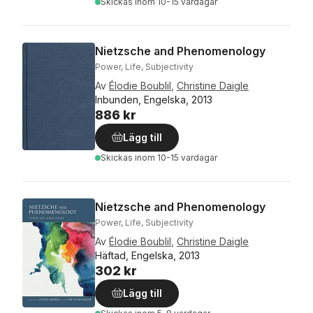
Skickas
inom 10-15 vardagar
Nietzsche and Phenomenology
Power, Life, Subjectivity
Av
Élodie Boublil
,
Christine Daigle
Inbunden, Engelska, 2013
886 kr
Lägg till
Skickas
inom 10-15 vardagar
Nietzsche and Phenomenology
Power, Life, Subjectivity
Av
Élodie Boublil
,
Christine Daigle
Häftad, Engelska, 2013
302 kr
Lägg till