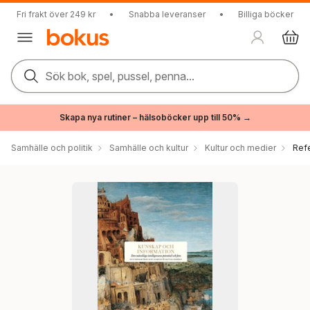
Fri frakt över 249 kr
•
Snabba leveranser
•
Billiga böcker
Sök bok, spel, pussel, penna...
Skapa nya rutiner – hälsoböcker upp till 50% →
Samhälle och politik
Samhälle och kultur
Kultur och medier
Ref