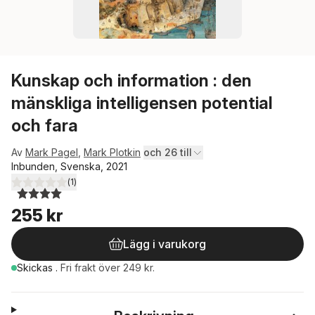
Kunskap och information : den
mänskliga intelligensen potential
och fara
Av
Mark Pagel
,
Mark Plotkin
och 26 till
Inbunden, Svenska, 2021
(
1
)
4,0
utav 5 stjärnor. Totalt antal röster:
255 kr
Lägg i varukorg
Skickas
.
Fri frakt över 249 kr.