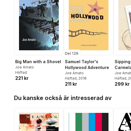
Del 129
Big Man with a Shovel
Samuel Taylor's
Sipping
Joe Amato
Hollywood Adventure
Carmela
Häftad
Joe Amato
Joe Ama
221 kr
Häftad
, 2018
Häftad
, 
211 kr
299 kr
Hoppa över listan
Du kanske också är intresserad av