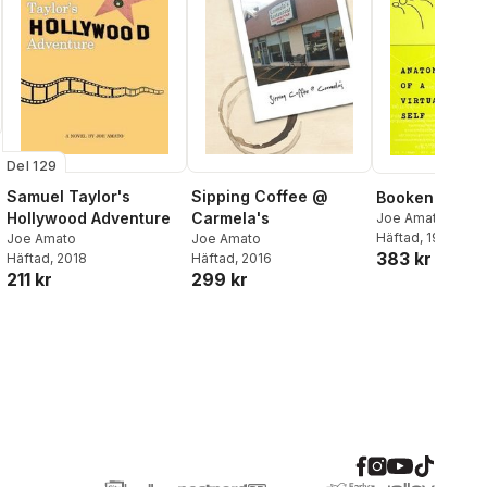
Del 129
Samuel Taylor's
Sipping Coffee @
Bookend
Hollywood Adventure
Carmela's
Joe Amato
Häftad
, 1997
Joe Amato
Joe Amato
383 kr
Häftad
, 2018
Häftad
, 2016
211 kr
299 kr