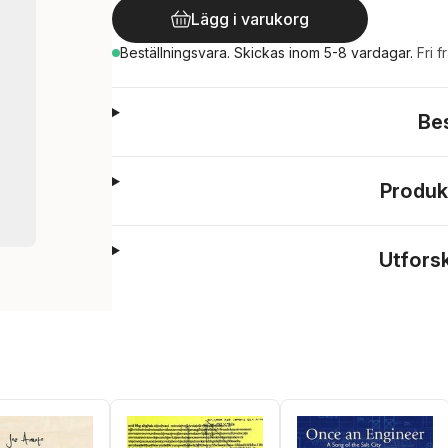
Lägg i varukorg
Beställningsvara.
Skickas
inom 5-8 vardagar
.
Fri f
Be
Produk
Utfors