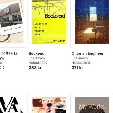
 Coffee @
Bookend
Once an Engineer
's
Joe Amato
Joe Amato
Häftad
, 1997
Häftad
, 2015
to
383 kr
371 kr
2016