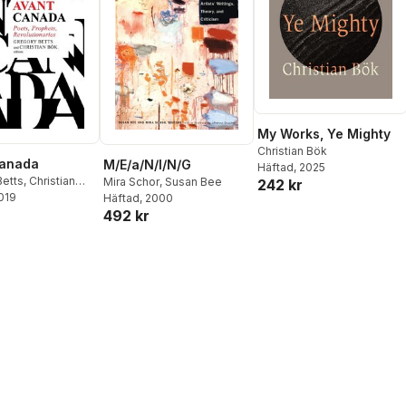
My Works, Ye Mighty
Christian Bök
Canada
M/E/a/N/I/N/G
Häftad
, 2025
Betts
,
Christian
Mira Schor
,
Susan Bee
242 kr
2019
Häftad
, 2000
492 kr