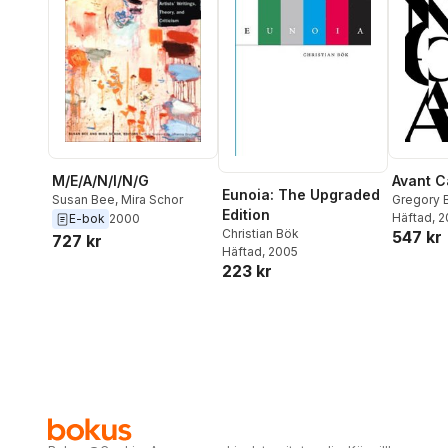
M/E/A/N/I/N/G
Avant 
Eunoia: The Upgraded
Susan Bee
,
Mira Schor
Gregory 
Edition
Bök
Häftad
, 
E-bok
2000
Christian Bök
547 kr
727 kr
Häftad
, 2005
223 kr