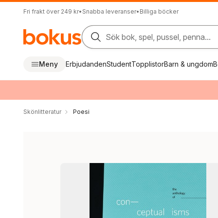
Fri frakt över 249 kr
•
Snabba leveranser
•
Billiga böcker
Sök bok, spel, pussel, penna...
Meny
Erbjudanden
Student
Topplistor
Barn & ungdom
B
Skönlitteratur
Poesi