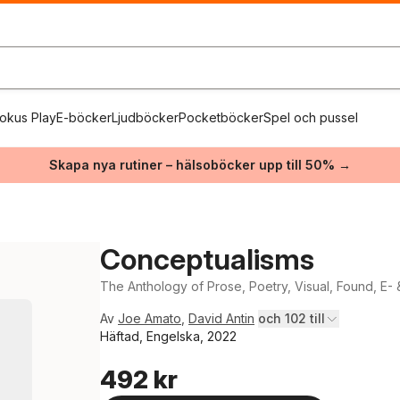
okus Play
E-böcker
Ljudböcker
Pocketböcker
Spel och pussel
Skapa nya rutiner – hälsoböcker upp till 50% →
Conceptualisms
The Anthology of Prose, Poetry, Visual, Found, E-
Av
Joe Amato
,
David Antin
och 102 till
Häftad, Engelska, 2022
492 kr